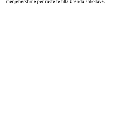
menjëhershme për raste të tilla brenda shkollave.