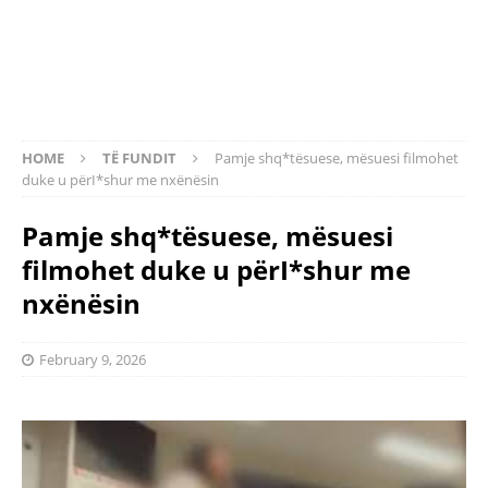
HOME
TË FUNDIT
Pamje shq*tësuese, mësuesi filmohet
duke u përI*shur me nxënësin
Pamje shq*tësuese, mësuesi
filmohet duke u përI*shur me
nxënësin
February 9, 2026