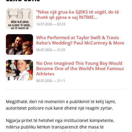
“Nëse një grua ka GJ0KS të vogël, do të
thotë që pjesa e saj lNTlME…
16.07.2026 — 02:23
Who Performed at Taylor Swift & Travis
Kelce’s Wedding? Paul McCartney & More
06.07.2026 — 21:25
No One Imagined This Young Boy Would
Become One of the World’s Most Famous
Athletes
06.07.2026 — 21:11
Megjithatë, deri në momentin e publikimit të këtij lajmi,
autoritetet policore nuk kanë dhënë një reagim zyrtar.
Ngjarja pritet të hetohet nga institucionet kompetente,
ndërsa publiku kërkon transparencë dhe masa të