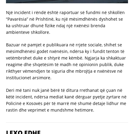
Një incident i rëndë është raportuar së fundmi në shkollën
“Pavarësia” në Prishtinë, ku një mësimdhënës dyshohet se
ka ushtruar dhunë fizike ndaj një nxënësi brenda
ambienteve shkollore.
Bazuar në pamjet e publikuara në rrjete sociale, shihet se
mësimdhënësi godet nxënësin, ndërsa ky i fundit tenton të
vetëmbrohet duke e shtyrë me këmbë. Ngjarja ka shkaktuar
reagime dhe shqetësim të madh në opinionin publik, duke
rikthyer vëmendjen te siguria dhe mbrojtja e nxënësve në
institucionet arsimore.
Deri më tani nuk janë bërë të ditura rrethanat që çuan në
këtë incident, ndërsa mediat kanë dërguar pyetje zyrtare në
Policinë e Kosovës për të marrë më shumë detaje lidhur me
rastin dhe veprimet e mundshme hetimore.
LEXO EDHE