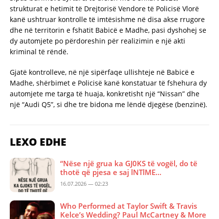
strukturat e hetimit të Drejtorisë Vendore të Policisë Vlorë
kanë ushtruar kontrolle të imtësishme në disa akse rrugore
dhe në territorin e fshatit Babicë e Madhe, pasi dyshohej se
dy automjete po përdoreshin për realizimin e një akti
kriminal të rëndë.
Gjatë kontrolleve, në një sipërfaqe ullishteje në Babicë e
Madhe, shërbimet e Policisë kanë konstatuar të fshehura dy
automjete me targa të huaja, konkretisht një “Nissan” dhe
një “Audi Q5”, si dhe tre bidona me lëndë djegëse (benzinë).
LEXO EDHE
“Nëse një grua ka GJ0KS të vogël, do të
thotë që pjesa e saj lNTlME…
16.07.2026 — 02:23
Who Performed at Taylor Swift & Travis
Kelce’s Wedding? Paul McCartney & More