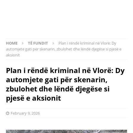
HOME
TË FUNDIT
Plan i rëndë kriminal në Vlorë: Dy
automjete gati për skenarin, zbulohet dhe lëndë djegëse si pjesë e
aksionit
Plan i rëndë kriminal në Vlorë: Dy
automjete gati për skenarin,
zbulohet dhe lëndë djegëse si
pjesë e aksionit
February 9, 2026