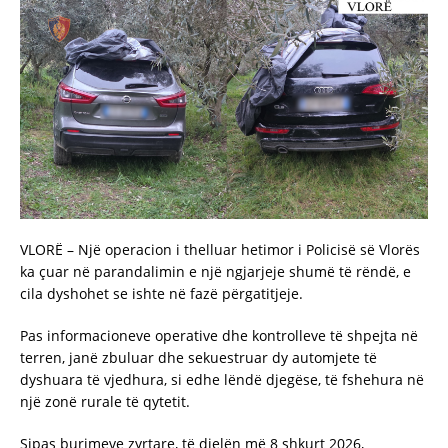
VLORË – Një operacion i thelluar hetimor i Policisë së Vlorës
ka çuar në parandalimin e një ngjarjeje shumë të rëndë, e
cila dyshohet se ishte në fazë përgatitjeje.
Pas informacioneve operative dhe kontrolleve të shpejta në
terren, janë zbuluar dhe sekuestruar dy automjete të
dyshuara të vjedhura, si edhe lëndë djegëse, të fshehura në
një zonë rurale të qytetit.
Sipas burimeve zyrtare, të dielën më 8 shkurt 2026,