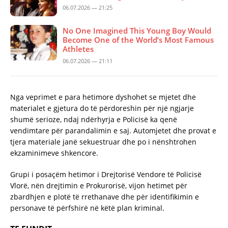
06.07.2026 — 21:25
No One Imagined This Young Boy Would
Become One of the World’s Most Famous
Athletes
06.07.2026 — 21:11
Nga veprimet e para hetimore dyshohet se mjetet dhe
materialet e gjetura do të përdoreshin për një ngjarje
shumë serioze, ndaj ndërhyrja e Policisë ka qenë
vendimtare për parandalimin e saj. Automjetet dhe provat e
tjera materiale janë sekuestruar dhe po i nënshtrohen
ekzaminimeve shkencore.
Grupi i posaçëm hetimor i Drejtorisë Vendore të Policisë
Vlorë, nën drejtimin e Prokurorisë, vijon hetimet për
zbardhjen e plotë të rrethanave dhe për identifikimin e
personave të përfshirë në këtë plan kriminal.