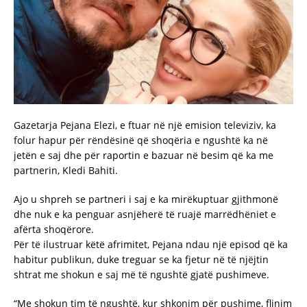
Gazetarja Pejana Elezi, e ftuar në një emision televiziv, ka
folur hapur për rëndësinë që shoqëria e ngushtë ka në
jetën e saj dhe për raportin e bazuar në besim që ka me
partnerin, Kledi Bahiti.
Ajo u shpreh se partneri i saj e ka mirëkuptuar gjithmonë
dhe nuk e ka penguar asnjëherë të ruajë marrëdhëniet e
afërta shoqërore.
Për të ilustruar këtë afrimitet, Pejana ndau një episod që ka
habitur publikun, duke treguar se ka fjetur në të njëjtin
shtrat me shokun e saj më të ngushtë gjatë pushimeve.
“Me shokun tim të ngushtë, kur shkonim për pushime, flinim