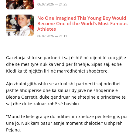
06.07.2026 — 21:25
No One Imagined This Young Boy Would
Become One of the World’s Most Famous
Athletes
06.07.2026 — 21:11
Gazetarja shtoi se partneri i saj është në dijeni të çdo gjëje
dhe se mes tyre nuk ka vend për fshehje. Sipas saj, edhe
Kledi ka të njëjtën liri në marrëdhëniet shoqërore.
Ajo zbuloi gjithashtu se aktualisht partneri i saj ndodhet
jashtë Shqipërisë dhe ka kaluar dy javë në shoqërinë e
Bleona Qerretit, duke qëndruar në shtëpinë e prindërve të
saj dhe duke kaluar kohë së bashku.
“Mund të ketë gra që do ndiheshin xheloze për këtë gjë, por
unë jo. Nuk kam pasur asnjë moment xhelozie,” u shpreh
Pejana.