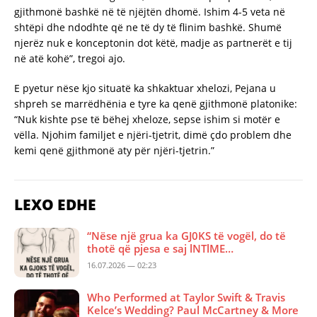
gjithmonë bashkë në të njëjtën dhomë. Ishim 4-5 veta në
shtëpi dhe ndodhte që ne të dy të flinim bashkë. Shumë
njerëz nuk e konceptonin dot këtë, madje as partnerët e tij
në atë kohë”, tregoi ajo.
E pyetur nëse kjo situatë ka shkaktuar xhelozi, Pejana u
shpreh se marrëdhënia e tyre ka qenë gjithmonë platonike:
“Nuk kishte pse të bëhej xheloze, sepse ishim si motër e
vëlla. Njohim familjet e njëri-tjetrit, dimë çdo problem dhe
kemi qenë gjithmonë aty për njëri-tjetrin.”
LEXO EDHE
“Nëse një grua ka GJ0KS të vogël, do të
thotë që pjesa e saj lNTlME…
16.07.2026 — 02:23
Who Performed at Taylor Swift & Travis
Kelce’s Wedding? Paul McCartney & More