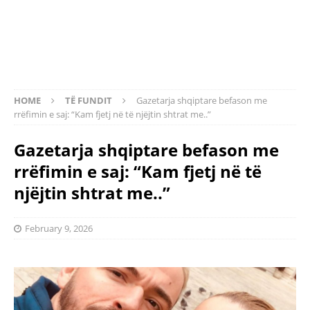
HOME
TË FUNDIT
Gazetarja shqiptare befason me
rrëfimin e saj: “Kam fjetj në të njëjtin shtrat me..”
Gazetarja shqiptare befason me
rrëfimin e saj: “Kam fjetj në të
njëjtin shtrat me..”
February 9, 2026