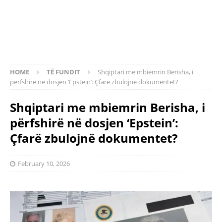
HOME
TË FUNDIT
Shqiptari me mbiemrin Berisha, i
përfshirë në dosjen ‘Epstein’: Çfarë zbulojnë dokumentet?
Shqiptari me mbiemrin Berisha, i
përfshirë në dosjen ‘Epstein’:
Çfarë zbulojnë dokumentet?
February 10, 2026