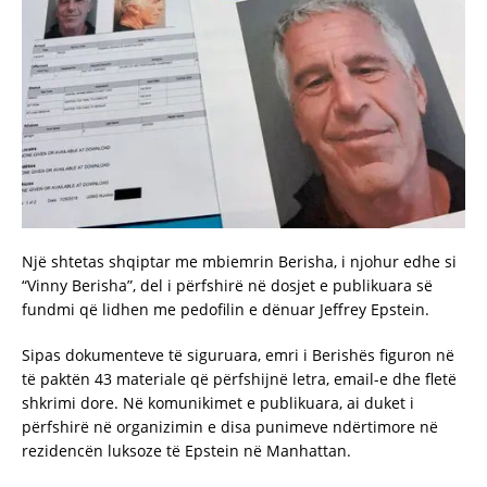
Një shtetas shqiptar me mbiemrin Berisha, i njohur edhe si
“Vinny Berisha”, del i përfshirë në dosjet e publikuara së
fundmi që lidhen me pedofilin e dënuar Jeffrey Epstein.
Sipas dokumenteve të siguruara, emri i Berishës figuron në
të paktën 43 materiale që përfshijnë letra, email-e dhe fletë
shkrimi dore. Në komunikimet e publikuara, ai duket i
përfshirë në organizimin e disa punimeve ndërtimore në
rezidencën luksoze të Epstein në Manhattan.