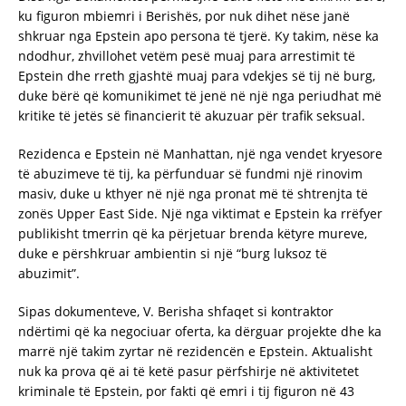
ku figuron mbiemri i Berishës, por nuk dihet nëse janë
shkruar nga Epstein apo persona të tjerë. Ky takim, nëse ka
ndodhur, zhvillohet vetëm pesë muaj para arrestimit të
Epstein dhe rreth gjashtë muaj para vdekjes së tij në burg,
duke bërë që komunikimet të jenë në një nga periudhat më
kritike të jetës së financierit të akuzuar për trafik seksual.
Rezidenca e Epstein në Manhattan, një nga vendet kryesore
të abuzimeve të tij, ka përfunduar së fundmi një rinovim
masiv, duke u kthyer në një nga pronat më të shtrenjta të
zonës Upper East Side. Një nga viktimat e Epstein ka rrëfyer
publikisht tmerrin që ka përjetuar brenda këtyre mureve,
duke e përshkruar ambientin si një “burg luksoz të
abuzimit”.
Sipas dokumenteve, V. Berisha shfaqet si kontraktor
ndërtimi që ka negociuar oferta, ka dërguar projekte dhe ka
marrë një takim zyrtar në rezidencën e Epstein. Aktualisht
nuk ka prova që ai të ketë pasur përfshirje në aktivitetet
kriminale të Epstein, por fakti që emri i tij figuron në 43