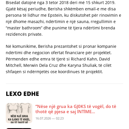
Bisedat datojnë nga 3 tetor 2018 deri më 15 shkurt 2019.
Gjatë kësaj periudhe, Berisha shkëmben email-e me disa
persona të lidhur me Epstein, ku diskutohet për rinovimin e
një dhome masazhi, ndërtimin e një sauna, rregullimin e
“master bathroom” dhe punime të tjera ndërtimi brenda
rezidencës private.
Në komunikime, Berisha prezantohet si pronar kompanie
ndërtimi dhe negocion ofertat financiare për projektet.
Përmenden edhe emra të tjerë si Richard Kahn, David
Mitchell, Merwin Dela Cruz dhe Karyna Shuliak, të cilët
shfaqen si ndërmjetës ose koordinues të projektit.
LEXO EDHE
“Nëse një grua ka GJ0KS të vogël, do të
thotë që pjesa e saj lNTlME…
16.07.2026 — 02:23