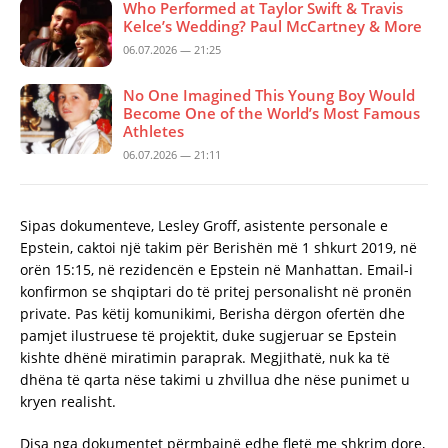
Who Performed at Taylor Swift & Travis
Kelce’s Wedding? Paul McCartney & More
06.07.2026 — 21:25
No One Imagined This Young Boy Would
Become One of the World’s Most Famous
Athletes
06.07.2026 — 21:11
Sipas dokumenteve, Lesley Groff, asistente personale e
Epstein, caktoi një takim për Berishën më 1 shkurt 2019, në
orën 15:15, në rezidencën e Epstein në Manhattan. Email-i
konfirmon se shqiptari do të pritej personalisht në pronën
private. Pas këtij komunikimi, Berisha dërgon ofertën dhe
pamjet ilustruese të projektit, duke sugjeruar se Epstein
kishte dhënë miratimin paraprak. Megjithatë, nuk ka të
dhëna të qarta nëse takimi u zhvillua dhe nëse punimet u
kryen realisht.
Disa nga dokumentet përmbajnë edhe fletë me shkrim dore,