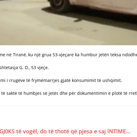
me në Tiranë, ku një grua 53-vjeçare ka humbur jetën teksa ndodhej
shtetasja G. D., 53 vjeçe.
imi i rrugëve të frymëmarrjes gjatë konsumimit të ushqimit.
 të saktë të humbjes së jetës dhe për dokumentimin e plotë të rret
GJ0KS të vogël, do të thotë që pjesa e saj lNTlME…