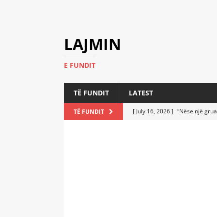
LAJMIN
E FUNDIT
TË FUNDIT
LATEST
[ July 16, 2026 ]
“Nëse një grua
TË FUNDIT
[ July 6, 2026 ]
Who Performed a
LATEST
[ July 6, 2026 ]
No One Imagine
Athletes
LATEST
[ July 6, 2026 ]
Coast Guard Fi
Everyone Stunned
LATEST