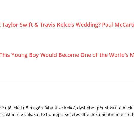
Taylor Swift & Travis Kelce’s Wedding? Paul McCar
This Young Boy Would Become One of the World’s M
 në një lokal në rrugën “Xhanfize Keko”, dyshohet për shkak të bllok
caktimin e shkakut të humbjes së jetës dhe dokumentimin e rrethan