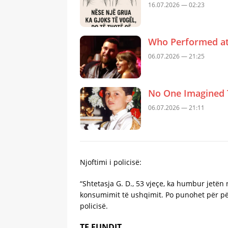
16.07.2026 — 02:23
Who Performed at 
06.07.2026 — 21:25
No One Imagined 
06.07.2026 — 21:11
Njoftimi i policisë:
“Shtetasja G. D., 53 vjeçe, ka humbur jetën
konsumimit të ushqimit. Po punohet për për
policisë.
TE FUNDIT