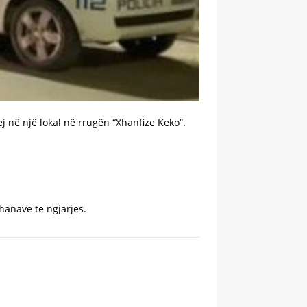
 në një lokal në rrugën “Xhanfize Keko”.
hanave të ngjarjes.