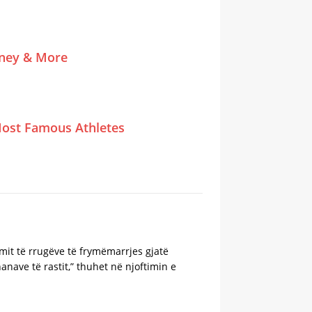
tney & More
ost Famous Athletes
imit të rrugëve të frymëmarrjes gjatë
ave të rastit,” thuhet në njoftimin e