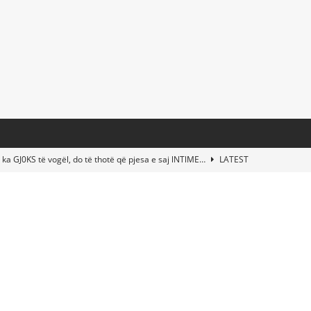
 ka GJ0KS të vogël, do të thotë që pjesa e saj lNTlME…
LATEST
t Taylor Swift & Travis Kelce’s Wedding? Paul McCartney & More
d This Young Boy Would Become One of the World’s Most Famous
nds Abandoned Vessel—The Disturbing Message Inside Leaves