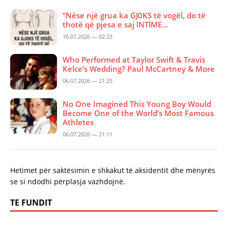
“Nëse një grua ka GJ0KS të vogël, do të
thotë që pjesa e saj lNTlME…
16.07.2026 — 02:23
Who Performed at Taylor Swift & Travis
Kelce’s Wedding? Paul McCartney & More
06.07.2026 — 21:25
No One Imagined This Young Boy Would
Become One of the World’s Most Famous
Athletes
06.07.2026 — 21:11
Hetimet për saktësimin e shkakut të aksidentit dhe mënyrës
se si ndodhi përplasja vazhdojnë.
TE FUNDIT