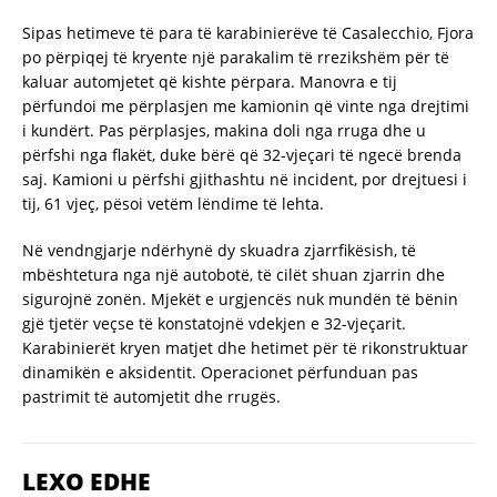
Sipas hetimeve të para të karabinierëve të Casalecchio, Fjora
po përpiqej të kryente një parakalim të rrezikshëm për të
kaluar automjetet që kishte përpara. Manovra e tij
përfundoi me përplasjen me kamionin që vinte nga drejtimi
i kundërt. Pas përplasjes, makina doli nga rruga dhe u
përfshi nga flakët, duke bërë që 32-vjeçari të ngecë brenda
saj. Kamioni u përfshi gjithashtu në incident, por drejtuesi i
tij, 61 vjeç, pësoi vetëm lëndime të lehta.
Në vendngjarje ndërhynë dy skuadra zjarrfikësish, të
mbështetura nga një autobotë, të cilët shuan zjarrin dhe
sigurojnë zonën. Mjekët e urgjencës nuk mundën të bënin
gjë tjetër veçse të konstatojnë vdekjen e 32-vjeçarit.
Karabinierët kryen matjet dhe hetimet për të rikonstruktuar
dinamikën e aksidentit. Operacionet përfunduan pas
pastrimit të automjetit dhe rrugës.
LEXO EDHE