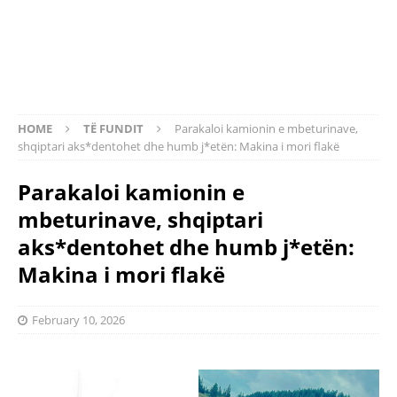
HOME
TË FUNDIT
Parakaloi kamionin e mbeturinave,
shqiptari aks*dentohet dhe humb j*etën: Makina i mori flakë
Parakaloi kamionin e
mbeturinave, shqiptari
aks*dentohet dhe humb j*etën:
Makina i mori flakë
February 10, 2026