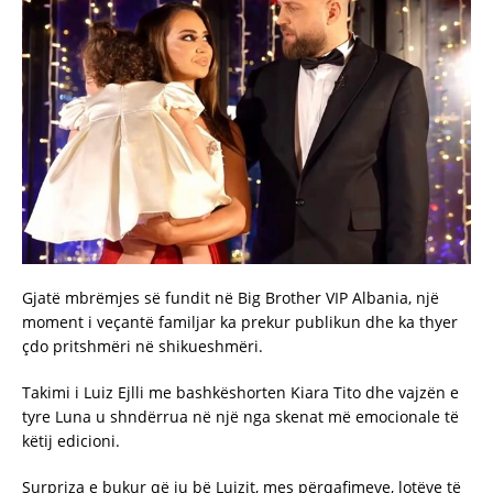
Gjatë mbrëmjes së fundit në Big Brother VIP Albania, një
moment i veçantë familjar ka prekur publikun dhe ka thyer
çdo pritshmëri në shikueshmëri.
Takimi i Luiz Ejlli me bashkëshorten Kiara Tito dhe vajzën e
tyre Luna u shndërrua në një nga skenat më emocionale të
këtij edicioni.
Surpriza e bukur që iu bë Luizit, mes përqafimeve, lotëve të