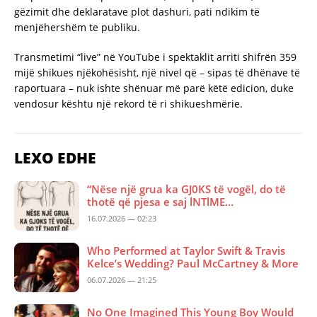
gëzimit dhe deklaratave plot dashuri, pati ndikim të
menjëhershëm te publiku.
Transmetimi “live” në YouTube i spektaklit arriti shifrën 359
mijë shikues njëkohësisht, një nivel që – sipas të dhënave të
raportuara – nuk ishte shënuar më parë këtë edicion, duke
vendosur kështu një rekord të ri shikueshmërie.
LEXO EDHE
“Nëse një grua ka GJ0KS të vogël, do të
thotë që pjesa e saj lNTlME…
16.07.2026 — 02:23
Who Performed at Taylor Swift & Travis
Kelce’s Wedding? Paul McCartney & More
06.07.2026 — 21:25
No One Imagined This Young Boy Would