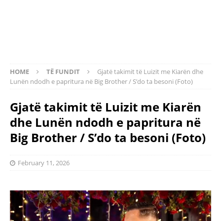
HOME
TË FUNDIT
Gjatë takimit të Luizit me Kiarën dhe
Lunën ndodh e papritura në Big Brother / S’do ta besoni (Foto)
Gjatë takimit të Luizit me Kiarën
dhe Lunën ndodh e papritura në
Big Brother / S’do ta besoni (Foto)
February 11, 2026