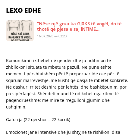
LEXO EDHE
“Nëse një grua ka GJ0KS të vogël, do të
thotë që pjesa e saj lNTlME…
16.07.2026 — 02:23
Komunikimi rikthehet në qendër dhe ju ndihmon të
zhbllokoni situata të mbetura pezull. Në punë është
moment i përshtatshëm për të propozuar ide ose për të
sqaruar marrëveshje, me kusht që qasja të mbetet konkrete.
Në dashuri rritet dëshira për lehtësi dhe bashkëpunim, por
pa sipërfaqësi. Shëndeti mund të ndikohet nga ritme të
paqëndrueshme; më mirë të rregulloni gjumin dhe
ushqimin.
Gaforrja (22 qershor – 22 korrik)
Emocionet janë intensive dhe ju shtyjnë të rishikoni disa