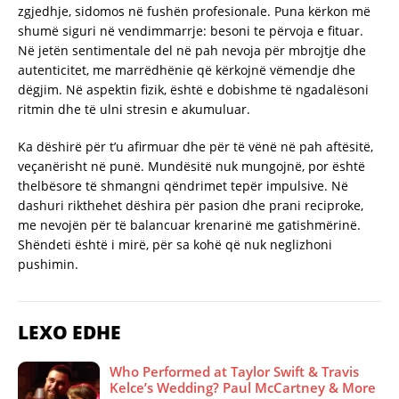
zgjedhje, sidomos në fushën profesionale. Puna kërkon më
shumë siguri në vendimmarrje: besoni te përvoja e fituar.
Në jetën sentimentale del në pah nevoja për mbrojtje dhe
autenticitet, me marrëdhënie që kërkojnë vëmendje dhe
dëgjim. Në aspektin fizik, është e dobishme të ngadalësoni
ritmin dhe të ulni stresin e akumuluar.
Ka dëshirë për t’u afirmuar dhe për të vënë në pah aftësitë,
veçanërisht në punë. Mundësitë nuk mungojnë, por është
thelbësore të shmangni qëndrimet tepër impulsive. Në
dashuri rikthehet dëshira për pasion dhe prani reciproke,
me nevojën për të balancuar krenarinë me gatishmërinë.
Shëndeti është i mirë, për sa kohë që nuk neglizhoni
pushimin.
LEXO EDHE
Who Performed at Taylor Swift & Travis
Kelce’s Wedding? Paul McCartney & More