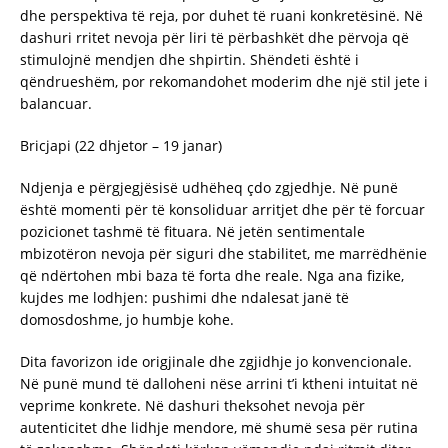
dhe perspektiva të reja, por duhet të ruani konkretësinë. Në
dashuri rritet nevoja për liri të përbashkët dhe përvoja që
stimulojnë mendjen dhe shpirtin. Shëndeti është i
qëndrueshëm, por rekomandohet moderim dhe një stil jete i
balancuar.
Bricjapi (22 dhjetor – 19 janar)
Ndjenja e përgjegjësisë udhëheq çdo zgjedhje. Në punë
është momenti për të konsoliduar arritjet dhe për të forcuar
pozicionet tashmë të fituara. Në jetën sentimentale
mbizotëron nevoja për siguri dhe stabilitet, me marrëdhënie
që ndërtohen mbi baza të forta dhe reale. Nga ana fizike,
kujdes me lodhjen: pushimi dhe ndalesat janë të
domosdoshme, jo humbje kohe.
Dita favorizon ide origjinale dhe zgjidhje jo konvencionale.
Në punë mund të dalloheni nëse arrini t’i ktheni intuitat në
veprime konkrete. Në dashuri theksohet nevoja për
autenticitet dhe lidhje mendore, më shumë sesa për rutina