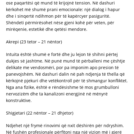
ose paqartësi që mund të krijojnë tension. Në dashuri
kërkohet më shumë prani emocionale: një dialog i hapur
dhe i sinqertë ndihmon për të kapërcyer pasiguritë.
Shëndeti përmirësohet nëse gjeni kohë për veten, për
mirëqenie, estetikë dhe qetësi mendore.
Akrepi (23 tetor – 21 nëntor)
Intuita është shumë e fortë dhe ju lejon të shihni përtej
dukjes së jashtme. Në punë mund të përballeni me çështje
delikate me vendosmëri, por pa imponim apo presion të
panevojshëm. Në dashuri dalin në pah ndjenja të thella që
kërkojnë pjekuri dhe vetëkontroll për të shmangur konfliktet.
Nga ana fizike, është e rëndësishme të mos grumbulloni
nervozizëm dhe ta kanalizoni energjinë në mënyrë
konstruktive.
Shigjetari (22 nëntor – 21 dhjetor)
Ndjehet një frymë rinovimi që nxit dëshirën për ndryshim.
Në fushën profesionale përfitoni nga një vizion më i gjerë