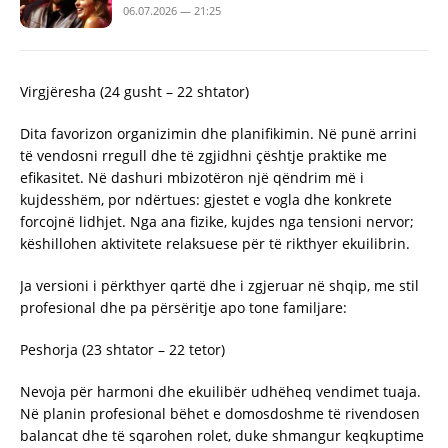
06.07.2026 — 21:25
Virgjëresha (24 gusht – 22 shtator)
Dita favorizon organizimin dhe planifikimin. Në punë arrini
të vendosni rregull dhe të zgjidhni çështje praktike me
efikasitet. Në dashuri mbizotëron një qëndrim më i
kujdesshëm, por ndërtues: gjestet e vogla dhe konkrete
forcojnë lidhjet. Nga ana fizike, kujdes nga tensioni nervor;
këshillohen aktivitete relaksuese për të rikthyer ekuilibrin.
Ja versioni i përkthyer qartë dhe i zgjeruar në shqip, me stil
profesional dhe pa përsëritje apo tone familjare:
Peshorja (23 shtator – 22 tetor)
Nevoja për harmoni dhe ekuilibër udhëheq vendimet tuaja.
Në planin profesional bëhet e domosdoshme të rivendosen
balancat dhe të sqarohen rolet, duke shmangur keqkuptime