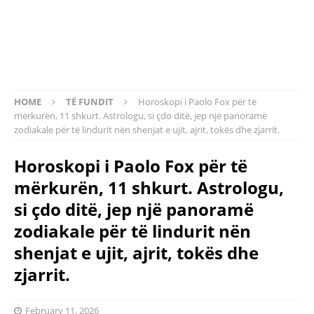
HOME
TË FUNDIT
Horoskopi i Paolo Fox për të
mërkurën, 11 shkurt. Astrologu, si çdo ditë, jep një panoramë
zodiakale për të lindurit nën shenjat e ujit, ajrit, tokës dhe zjarrit.
Horoskopi i Paolo Fox për të
mërkurën, 11 shkurt. Astrologu,
si çdo ditë, jep një panoramë
zodiakale për të lindurit nën
shenjat e ujit, ajrit, tokës dhe
zjarrit.
February 11, 2026