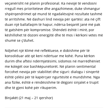
veçanërisht në planin profesional. Ka nevojë të vendosni
rregull mes prioriteteve dhe angazhimeve, duke shmangur
shpërqendrimet që mund të ngadalësojnë rezultate tashmë
të arritshme. Në dashuri lind nevoja për qartësi: ata në çift
duan një ballafaqim të hapur, ndërsa beqarët janë më pak
të gatshëm për kompromise. Shëndeti është i mirë, por
këshillohet të dozoni energjitë dhe të mos i kërkoni vetes më
shumë se ç’duhet.
Ndjehet një klimë më reflektuese, e dobishme për të
konsoliduar atë që keni ndërtuar me kohë. Puna kërkon
durim dhe aftësi ndërmjetësimi, sidomos në marrëdhëniet
me kolegët ose bashkëpunëtorët. Në planin sentimental
forcohet nevoja për stabilitet dhe siguri: dialogu i sinqertë
është çelësi për të kapërcyer ngurtësitë e mundshme. Nga
ana fizike, është e rëndësishme të dëgjoni sinjalet e trupit
dhe të gjeni kohë për rikuperim.
Binjakët (21 maj – 21 qershor)