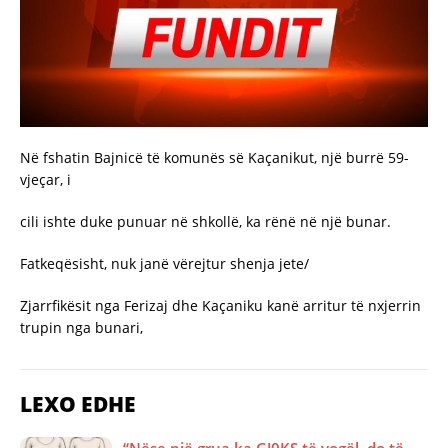
Në fshatin Bajnicë të komunës së Kaçanikut, një burrë 59-
vjeçar, i
cili ishte duke punuar në shkollë, ka rënë në një bunar.
Fatkeqësisht, nuk janë vërejtur shenja jete/
Zjarrfikësit nga Ferizaj dhe Kaçaniku kanë arritur të nxjerrin
trupin nga bunari,
LEXO EDHE
“Nëse një grua ka GJ0KS të vogël, do të