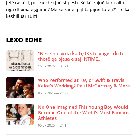
jetë rastësi, por ku shkojnë shpesh. Kë kërkojnë kur dalin
nga dhoma e gjumit? Me kë kanë qejf ta pijnë kafen?” – e ka
këshilluar Luizi.
LEXO EDHE
“Nëse një grua ka GJ0KS të vogël, do të
thotë që pjesa e saj lNTlME…
16.07.2026 — 02:23
Who Performed at Taylor Swift & Travis
Kelce’s Wedding? Paul McCartney & More
06.07.2026 — 21:25
No One Imagined This Young Boy Would
Become One of the World’s Most Famous
Athletes
06.07.2026 — 21:11