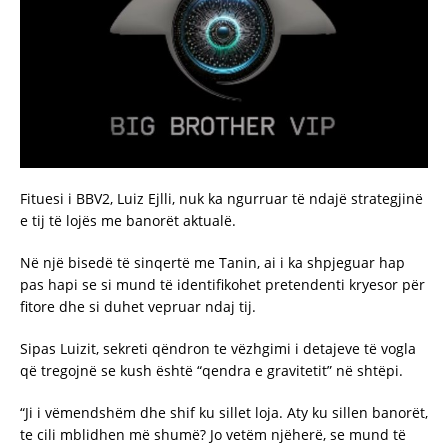
Fituesi i BBV2, Luiz Ejlli, nuk ka ngurruar të ndajë strategjinë
e tij të lojës me banorët aktualë.
Në një bisedë të sinqertë me Tanin, ai i ka shpjeguar hap
pas hapi se si mund të identifikohet pretendenti kryesor për
fitore dhe si duhet vepruar ndaj tij.
Sipas Luizit, sekreti qëndron te vëzhgimi i detajeve të vogla
që tregojnë se kush është “qendra e gravitetit” në shtëpi.
“Ji i vëmendshëm dhe shif ku sillet loja. Aty ku sillen banorët,
te cili mblidhen më shumë? Jo vetëm njëherë, se mund të