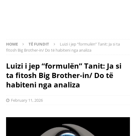
HOME
TË FUNDIT
Luizi i jep “formulën” Tanit: Ja si ta
fitosh Big Brother-in/ Do të habiteni nga analiza
Luizi i jep “formulën” Tanit: Ja si
ta fitosh Big Brother-in/ Do të
habiteni nga analiza
February 11, 2026