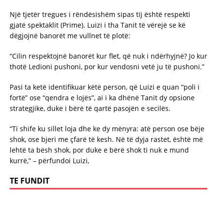
Një tjetër tregues i rëndësishëm sipas tij është respekti
gjatë spektaklit (Prime). Luizi i tha Tanit të vërejë se kë
dëgjojnë banorët me vullnet të plotë:
“Cilin respektojnë banorët kur flet, që nuk i ndërhyjnë? Jo kur
thotë Ledioni pushoni, por kur vendosni vetë ju të pushoni.”
Pasi ta ketë identifikuar këtë person, që Luizi e quan “poli i
fortë” ose “qendra e lojës”, ai i ka dhënë Tanit dy opsione
strategjike, duke i bërë të qartë pasojën e secilës.
“Ti shife ku sillet loja dhe ke dy mënyra: atë person ose bëje
shok, ose bjeri me çfarë të kesh. Në të dyja rastet, është më
lehtë ta bësh shok, por duke e bërë shok ti nuk e mund
kurrë,” – përfundoi Luizi,
TE FUNDIT