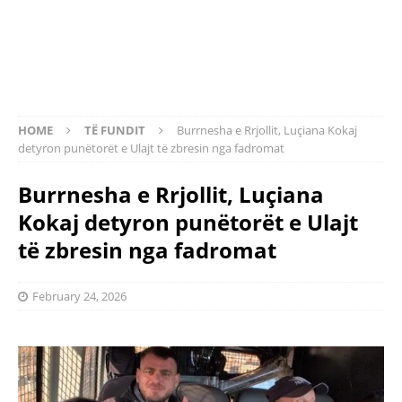
HOME
TË FUNDIT
Burrnesha e Rrjollit, Luçiana Kokaj
detyron punëtorët e Ulajt të zbresin nga fadromat
Burrnesha e Rrjollit, Luçiana
Kokaj detyron punëtorët e Ulajt
të zbresin nga fadromat
February 24, 2026