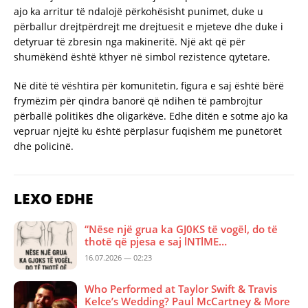
ajo ka arritur të ndalojë përkohësisht punimet, duke u
përballur drejtpërdrejt me drejtuesit e mjeteve dhe duke i
detyruar të zbresin nga makineritë. Një akt që për
shumëkënd është kthyer në simbol rezistence qytetare.
Në ditë të vështira për komunitetin, figura e saj është bërë
frymëzim për qindra banorë që ndihen të pambrojtur
përballë politikës dhe oligarkëve. Edhe ditën e sotme ajo ka
vepruar njejtë ku është përplasur fuqishëm me punëtorët
dhe policinë.
LEXO EDHE
“Nëse një grua ka GJ0KS të vogël, do të
thotë që pjesa e saj lNTlME…
16.07.2026 — 02:23
Who Performed at Taylor Swift & Travis
Kelce’s Wedding? Paul McCartney & More