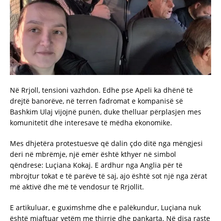
Në Rrjoll, tensioni vazhdon. Edhe pse Apeli ka dhënë të
drejtë banorëve, në terren fadromat e kompanisë së
Bashkim Ulaj vijojnë punën, duke thelluar përplasjen mes
komunitetit dhe interesave të mëdha ekonomike.
Mes dhjetëra protestuesve që dalin çdo ditë nga mëngjesi
deri në mbrëmje, një emër është kthyer në simbol
qëndrese: Luçiana Kokaj. E ardhur nga Anglia për të
mbrojtur tokat e të parëve të saj, ajo është sot një nga zërat
më aktivë dhe më të vendosur të Rrjollit.
E artikuluar, e guximshme dhe e palëkundur, Luçiana nuk
është mjaftuar vetëm me thirrje dhe pankarta. Në disa raste