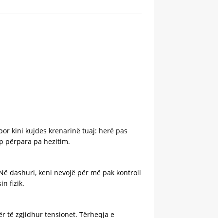
por kini kujdes krenarinë tuaj: herë pas
ap përpara pa hezitim.
 Në dashuri, keni nevojë për më pak kontroll
n fizik.
ër të zgjidhur tensionet. Tërheqja e