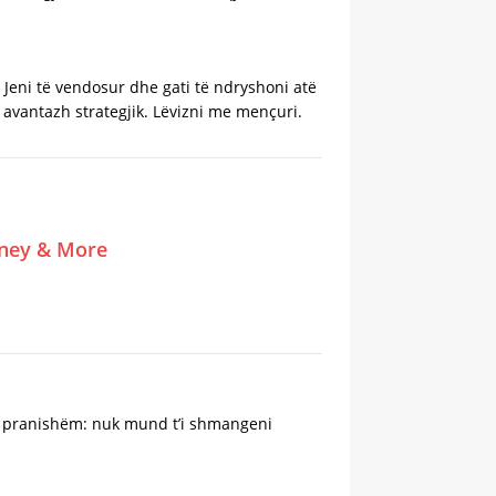
 Jeni të vendosur dhe gati të ndryshoni atë
ë avantazh strategjik. Lëvizni me mençuri.
tney & More
 të pranishëm: nuk mund t’i shmangeni