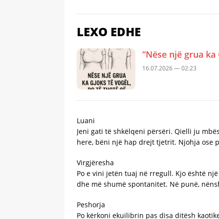
LEXO EDHE
“Nëse një grua ka 
16.07.2026 — 02:23
Luani
Jeni gati të shkëlqeni përsëri. Qielli ju m
here, bëni një hap drejt tjetrit. Njohja os
Virgjëresha
Po e vini jetën tuaj në rregull. Kjo është 
dhe më shumë spontanitet. Në punë, nënshkr
Peshorja
Po kërkoni ekuilibrin pas disa ditësh kaoti