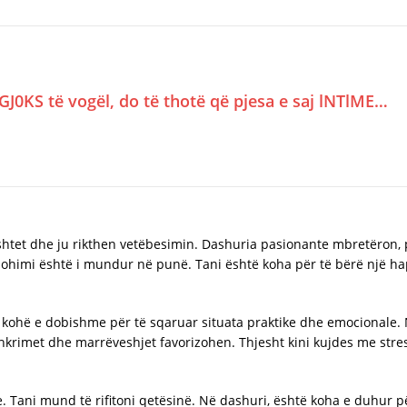
GJ0KS të vogël, do të thotë që pjesa e saj lNTlME…
bështet dhe ju rikthen vetëbesimin. Dashuria pasionante mbretëron, 
e pohimi është i mundur në punë. Tani është koha për të bërë një h
një kohë e dobishme për të sqaruar situata praktike dhe emocionale.
imet dhe marrëveshjet favorizohen. Thjesht kini kujdes me stresi
ke. Tani mund të rifitoni qetësinë. Në dashuri, është koha e duhur p