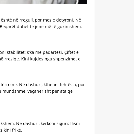
 është në rregull, por mos e detyroni. Në
. Beqarët duhet të jenë më të guximshëm.
i stabilitet: s’ka më paqartësi. Çiftet e
më rreziqe. Kini kujdes nga shpenzimet e
atërrojnë. Në dashuri, kthehet lehtësia, por
të mundshme, veçanërisht për ata që
kshëm. Në dashuri, kërkoni siguri: flisni
 kini frikë.