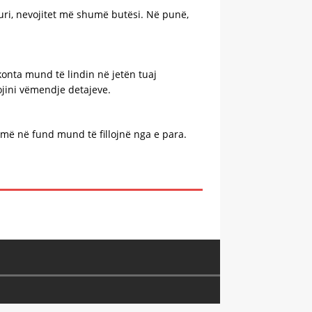
huri, nevojitet më shumë butësi. Në punë,
konta mund të lindin në jetën tuaj
ojini vëmendje detajeve.
r më në fund mund të fillojnë nga e para.