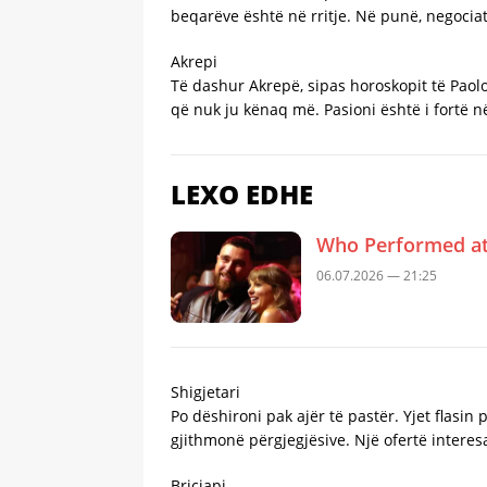
beqarëve është në rritje. Në punë, negocia
Akrepi
Të dashur Akrepë, sipas horoskopit të Paolo
që nuk ju kënaq më. Pasioni është i fortë n
LEXO EDHE
Who Performed at 
06.07.2026 — 21:25
Shigjetari
Po dëshironi pak ajër të pastër. Yjet flasi
gjithmonë përgjegjësive. Një ofertë intere
Bricjapi