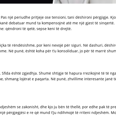
as një periudhe pritjeje ose tensioni, tani dëshironi përgjigje. Kjo
ë kanë debatuar mund ta kompensojnë atë me një gjest të sinqertë
e: qëndroni të qetë, sepse keni të drejtë.
diçka të rëndësishme, por keni nevojë për siguri. Në dashuri, dëshiron
hme. Në punë, është koha për t’u konsoliduar, jo për të marrë shu
t. Sfida është zgjedhja. Shumë shtigje të hapura rrezikojnë të të ng
, shmang lojërat e paqarta. Në punë, zhvillime interesante janë 
ndjeshëm se zakonisht, dhe kjo ju bën të thellë, por edhe pak të pre
jë përgjegjësi e re që mund t’ju ndihmojë të rriteni ndjeshëm. Mos