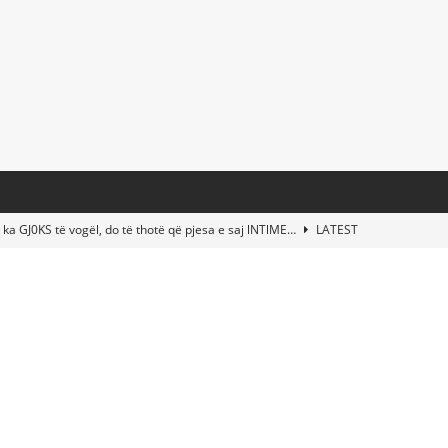
 ka GJ0KS të vogël, do të thotë që pjesa e saj lNTlME…
LATEST
t Taylor Swift & Travis Kelce’s Wedding? Paul McCartney & More
d This Young Boy Would Become One of the World’s Most Famous
nds Abandoned Vessel—The Disturbing Message Inside Leaves