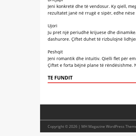
Jeni konkretë dhe të vendosur. Ky qiell, me
rezultatet janë në rrugë e sipër, edhe nës
Ujori
Ju pret një periudhë krijuese dhe dinamike.
dashurore. Çiftet duhet të rizbulojnë lidhj
Peshqit
Jeni romantik dhe intuitiv. Qielli flet për 
Çiftet e forta bëjnë plane të rëndësishme. 
TE FUNDIT
Copyright © 2026 | MH Magazine WordPress Them