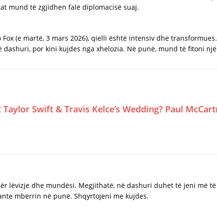
tat mund të zgjidhen falë diplomacisë suaj.
 Fox (e martë, 3 mars 2026), qielli është intensiv dhe transformues.
ë dashuri, por kini kujdes nga xhelozia. Në punë, mund të fitoni nj
Taylor Swift & Travis Kelce’s Wedding? Paul McCar
n për lëvizje dhe mundësi. Megjithatë, në dashuri duhet të jeni më
sante mbërrin në punë. Shqyrtojeni me kujdes.