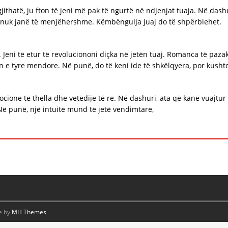
gjithatë, ju fton të jeni më pak të ngurtë në ndjenjat tuaja. Në das
e nuk janë të menjëhershme. Këmbëngulja juaj do të shpërblehet.
 Jeni të etur të revoluciononi diçka në jetën tuaj. Romanca të paza
en e tyre mendore. Në punë, do të keni ide të shkëlqyera, por kusht
emocione të thella dhe vetëdije të re. Në dashuri, ata që kanë vuajtu
Në punë, një intuitë mund të jetë vendimtare,
e by
MH Themes