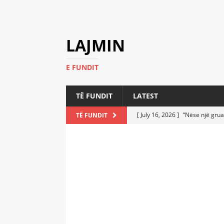
LAJMIN
E FUNDIT
TË FUNDIT
LATEST
[ July 16, 2026 ]
“Nëse një grua
TË FUNDIT
[ July 6, 2026 ]
Who Performed a
LATEST
[ July 6, 2026 ]
No One Imagine
Athletes
LATEST
[ July 6, 2026 ]
Coast Guard Fi
Everyone Stunned
LATEST