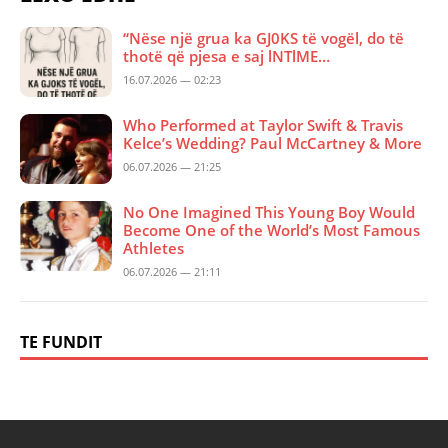
“Nëse një grua ka GJ0KS të vogël, do të
thotë që pjesa e saj lNTlME…
16.07.2026 — 02:23
Who Performed at Taylor Swift & Travis
Kelce’s Wedding? Paul McCartney & More
06.07.2026 — 21:25
No One Imagined This Young Boy Would
Become One of the World’s Most Famous
Athletes
06.07.2026 — 21:11
TE FUNDIT