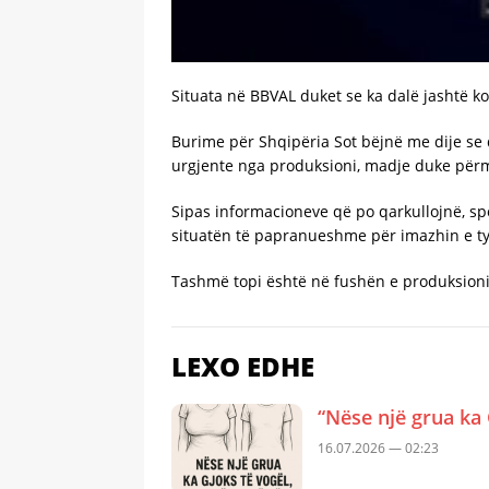
Situata në BBVAL duket se ka dalë jashtë k
Burime për Shqipëria Sot bëjnë me dije se
urgjente nga produksioni, madje duke për
Sipas informacioneve që po qarkullojnë, s
situatën të papranueshme për imazhin e ty
Tashmë topi është në fushën e produksioni
LEXO EDHE
“Nëse një grua ka 
16.07.2026 — 02:23