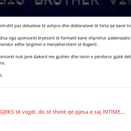
ontrollit pas debateve të ashpra dhe deklaratave të forta që kanë 
 disa nga sponsorët kryesorë të formatit kanë shprehur pakënaqësi
mendur edhe largimin e menjëhershëm të Rogerti .
ponsorët nuk janë dakord me gjuhën dhe tonin e përdorur gjatë deb
re.
t.
GJ0KS të vogël, do të thotë që pjesa e saj lNTlME…