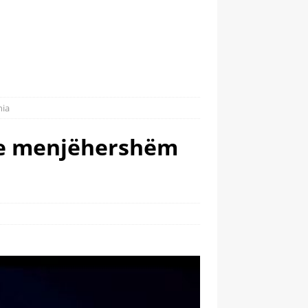
nia
n e menjëhershëm