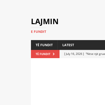
LAJMIN
E FUNDIT
TË FUNDIT
LATEST
[ July 16, 2026 ]
“Nëse një grua
TË FUNDIT
[ July 6, 2026 ]
Who Performed a
LATEST
[ July 6, 2026 ]
No One Imagine
Athletes
LATEST
[ July 6, 2026 ]
Coast Guard Fi
Everyone Stunned
LATEST