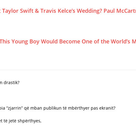
Taylor Swift & Travis Kelce’s Wedding? Paul McCar
This Young Boy Would Become One of the World’s M
m drastik?
ia “zjarrin” që mban publikun të mbërthyer pas ekranit?
et të jetë shpërthyes,