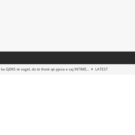
 ka GJ0KS të vogël, do të thotë që pjesa e saj lNTlME…
LATEST
t Taylor Swift & Travis Kelce’s Wedding? Paul McCartney & More
d This Young Boy Would Become One of the World’s Most Famous
nds Abandoned Vessel—The Disturbing Message Inside Leaves