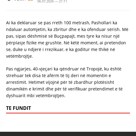
06.07.2026 — 21:11
Ai ka deklaruar se pas rreth 100 metrash, Pashollari ka
ndaluar automjetin, ka zbritur dhe e ka ofenduar sërish. Më
pas, sipas dëshmisë së Buçpapajt, mes tyre ka nisur një
përpIasje fizike me grushte. Në këtë moment, ai pretendon
se, duke u ndjerë i rrezikuar, e ka goditur me thikë në
vetëmbrojtje.
Pas ngjarjes, 40-vjeçari ka qëndruar në Tropojë, ku është
strehuar tek disa të afërm të tij deri në momentin e
arrestimit. Hetimet vijojnë për të zbardhur plotësisht
dinamikën e krimit dhe për të verifikuar pretendimet e të
dyshuarit mbi vetëmbrojtjen.
TE FUNDIT