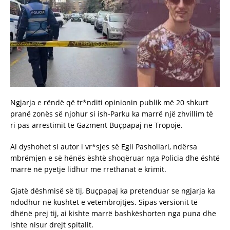
Ngjarja e rëndë që tr*nditi opinionin publik më 20 shkurt
pranë zonës së njohur si ish-Parku ka marrë një zhvillim të
ri pas arrestimit të Gazment Buçpapaj në Tropojë.
Ai dyshohet si autor i vr*sjes së Egli Pashollari, ndërsa
mbrëmjen e së hënës është shoqëruar nga Policia dhe është
marrë në pyetje lidhur me rrethanat e krimit.
Gjatë dëshmisë së tij, Buçpapaj ka pretenduar se ngjarja ka
ndodhur në kushtet e vetëmbrojtjes. Sipas versionit të
dhënë prej tij, ai kishte marrë bashkëshorten nga puna dhe
ishte nisur drejt spitalit.