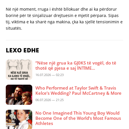
Në një moment, rruga i është bllokuar dhe ai ka përdorur
borinë për të sinjalizuar drejtuesin e mjetit përpara. Sipas
tij, viktima e ka sharë nga makina, çka ka sjellë tensionimin e
situatës.
LEXO EDHE
“Nëse një grua ka GJ0KS të vogël, do të
thotë që pjesa e saj lNTlME…
16.07.2026 — 02:23
Who Performed at Taylor Swift & Travis
Kelce’s Wedding? Paul McCartney & More
06.07.2026 — 21:25
No One Imagined This Young Boy Would
Become One of the World’s Most Famous
Athletes