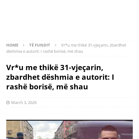
HOME
TË FUNDIT
Vr*u me thikë 31-vjeçarin, zbardhet
dëshmia e autorit: I rashë borisë, më shau
Vr*u me thikë 31-vjeçarin,
zbardhet dëshmia e autorit: I
rashë borisë, më shau
March 3, 2026