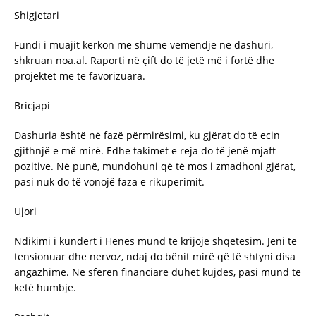
Shigjetari
Fundi i muajit kërkon më shumë vëmendje në dashuri,
shkruan noa.al. Raporti në çift do të jetë më i fortë dhe
projektet më të favorizuara.
Bricjapi
Dashuria është në fazë përmirësimi, ku gjërat do të ecin
gjithnjë e më mirë. Edhe takimet e reja do të jenë mjaft
pozitive. Në punë, mundohuni që të mos i zmadhoni gjërat,
pasi nuk do të vonojë faza e rikuperimit.
Ujori
Ndikimi i kundërt i Hënës mund të krijojë shqetësim. Jeni të
tensionuar dhe nervoz, ndaj do bënit mirë që të shtyni disa
angazhime. Në sferën financiare duhet kujdes, pasi mund të
ketë humbje.