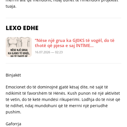
tuaja.
LEXO EDHE
“Nëse një grua ka GJ0KS të vogël, do të
thotë që pjesa e saj lNTlME…
16.07.2026 — 02:23
Binjakët
Emocionet do të dominojnë gjatë kësaj dite, në sajë të
ndikimit të favorshëm të Hënës. Kush punon në një aktivitet
të vetin, do të ketë mundësi rikuperimi. Lodhja do të nisë që
të ndihet, ndaj mundohuni që të merrni një periudhë
pushim.
Gaforrja