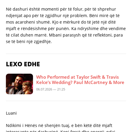
Në dashuri është momenti për të folur, për të shprehur
ndjenjat apo për të zgjidhur një problem. Bëni mirë që të
mos acaroheni shumë. Kjo e mërkurë do të jetë një ditë
mjaft e rëndësishme për punën. Ka ndryshime dhe vendime
të cilat duhen marrë. Mbani parasysh që të reflektoni, para
se të bëni një zgjedhje.
LEXO EDHE
Who Performed at Taylor Swift & Travis
Kelce’s Wedding? Paul McCartney & More
06.07.2026 — 21:25
Luani
Ndikimi i Hënës në shenjën tuaj, e bën këtë ditë mjaft
interesante për dashurinë. Keni forcë dhe energji, ndaj