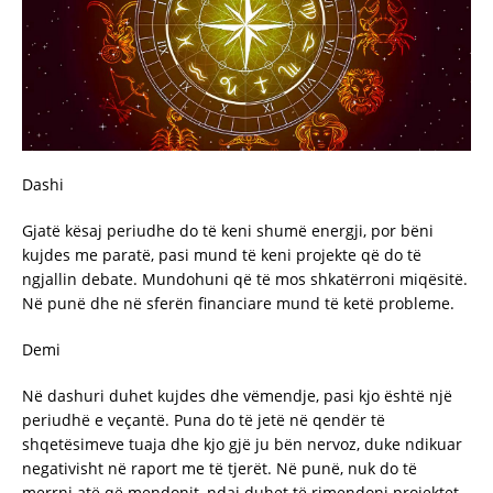
Dashi
Gjatë kësaj periudhe do të keni shumë energji, por bëni
kujdes me paratë, pasi mund të keni projekte që do të
ngjallin debate. Mundohuni që të mos shkatërroni miqësitë.
Në punë dhe në sferën financiare mund të ketë probleme.
Demi
Në dashuri duhet kujdes dhe vëmendje, pasi kjo është një
periudhë e veçantë. Puna do të jetë në qendër të
shqetësimeve tuaja dhe kjo gjë ju bën nervoz, duke ndikuar
negativisht në raport me të tjerët. Në punë, nuk do të
merrni atë që mendonit, ndaj duhet të rimendoni projektet