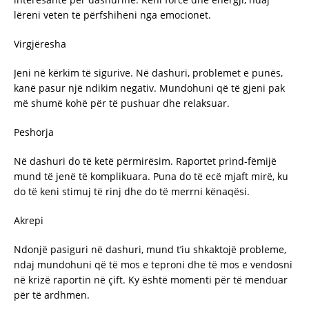
lëreni veten të përfshiheni nga emocionet.
Virgjëresha
Jeni në kërkim të sigurive. Në dashuri, problemet e punës,
kanë pasur një ndikim negativ. Mundohuni që të gjeni pak
më shumë kohë për të pushuar dhe relaksuar.
Peshorja
Në dashuri do të ketë përmirësim. Raportet prind-fëmijë
mund të jenë të komplikuara. Puna do të ecë mjaft mirë, ku
do të keni stimuj të rinj dhe do të merrni kënaqësi.
Akrepi
Ndonjë pasiguri në dashuri, mund t’iu shkaktojë probleme,
ndaj mundohuni që të mos e teproni dhe të mos e vendosni
në krizë raportin në çift. Ky është momenti për të menduar
për të ardhmen.