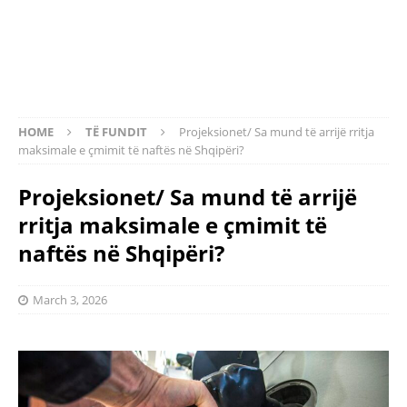
HOME
TË FUNDIT
Projeksionet/ Sa mund të arrijë rritja
maksimale e çmimit të naftës në Shqipëri?
Projeksionet/ Sa mund të arrijë
rritja maksimale e çmimit të
naftës në Shqipëri?
March 3, 2026