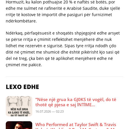
Hormuzit, ku kalon pothuajse 20 % e naftës së botës, por
edhe me sulmet në rafineritë e Arabisë Saudite, duke sjellë
rritje të kostove të importit dhe pasiguri për furnizimet
ndërkombëtare.
Ndërkaq, përfaqësuesit e shoqatës shpjegojnë edhe arsyet
se përse rritja e çmimit reflektohet menjëherë dhe nuk
lidhet me rezervën e sigurisë. Sipas tyre rritja ndodh çdo
ditë në çmimet me shumicë dhe është pikërisht kjo sasi që
del në treg, çka bën që të aplikohet menjëherë edhe në
çmimet me pakicë.
LEXO EDHE
“Nëse një grua ka GJ0KS të vogël, do të
thotë që pjesa e saj lNTlME…
16.07.2026 — 02:23
Who Performed at Taylor Swift & Travis