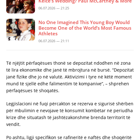
Kelce’s Wedding? Paul McCartney & More
06.07.2026 — 21:25
No One Imagined This Young Boy Would
Become One of the World’s Most Famous
Athletes
06.07.2026 — 21:11
Të njëjtit përfaqësues thonë se depozitat ndodhen në zona
të lira ekonomike dhe janë të mbrojtura në bursë. “Depozitat
janë fizike dhe jo në valutë. Aktivizimi i tyre në këtë moment
mund të sjellë edhe falimentim të kompanive”, – shprehen
përfaqësues të shoqatës.
Legjislacioni në fuqi përcakton se rezerva e sigurisë shërben
për mbulimin e nevojave të konsumit kombëtar në periudha
krize dhe situatash të jashtëzakonshme brenda territorit të
vendit.
Po ashtu, ligji specifikon se rafineritë e naftës dhe shoqëritë