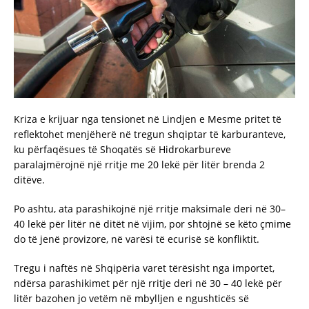
Kriza e krijuar nga tensionet në Lindjen e Mesme pritet të
reflektohet menjëherë në tregun shqiptar të karburanteve,
ku përfaqësues të Shoqatës së Hidrokarbureve
paralajmërojnë një rritje me 20 lekë për litër brenda 2
ditëve.
Po ashtu, ata parashikojnë një rritje maksimale deri në 30–
40 lekë për litër në ditët në vijim, por shtojnë se këto çmime
do të jenë provizore, në varësi të ecurisë së konfliktit.
Tregu i naftës në Shqipëria varet tërësisht nga importet,
ndërsa parashikimet për një rritje deri në 30 – 40 lekë për
litër bazohen jo vetëm në mbylljen e ngushticës së