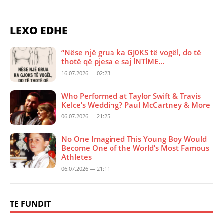
LEXO EDHE
“Nëse një grua ka GJ0KS të vogël, do të
thotë që pjesa e saj lNTlME…
16.07.2026 — 02:23
Who Performed at Taylor Swift & Travis
Kelce’s Wedding? Paul McCartney & More
06.07.2026 — 21:25
No One Imagined This Young Boy Would
Become One of the World’s Most Famous
Athletes
06.07.2026 — 21:11
TE FUNDIT