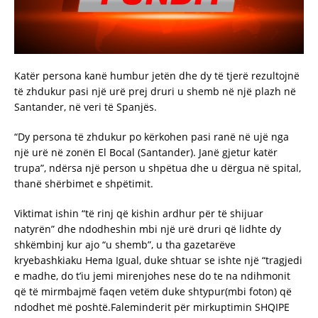
Katër persona kanë humbur jetën dhe dy të tjerë rezultojnë
të zhdukur pasi një urë prej druri u shemb në një plazh në
Santander, në veri të Spanjës.
“Dy persona të zhdukur po kërkohen pasi ranë në ujë nga
një urë në zonën El Bocal (Santander). Janë gjetur katër
trupa”, ndërsa një person u shpëtua dhe u dërgua në spital,
thanë shërbimet e shpëtimit.
Viktimat ishin “të rinj që kishin ardhur për të shijuar
natyrën” dhe ndodheshin mbi një urë druri që lidhte dy
shkëmbinj kur ajo “u shemb”, u tha gazetarëve
kryebashkiaku Hema Igual, duke shtuar se ishte një “tragjedi
e madhe, do t’iu jemi mirenjohes nese do te na ndihmonit
që të mirmbajmë faqen vetëm duke shtypur(mbi foton) që
ndodhet më poshtë.Faleminderit për mirkuptimin SHQIPE