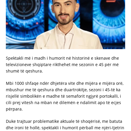
Spektakli më i madh i humorit në historinë e skenave dhe
televizioneve shqiptare rikthehet me sezonin e 45 për më
shumë të qeshura.
Mbi 1000 shfaqe ndër dhjetëra vite dhe mijëra e mijëra orë,
mbushur me të qeshura dhe duartrokitje, sezoni i 45-të ka
risjellë simbolikën e madhe të semaforit ngjyrë portokalli, i
cili prej vitesh na mban në dilemën e ndalimit apo të ecjes
përpara.
Duke trajtuar problematike aktuale të shoqërisë, me batuta
dhe ironi të hollë, spektakli i humorit përball me njëri-tjetrin