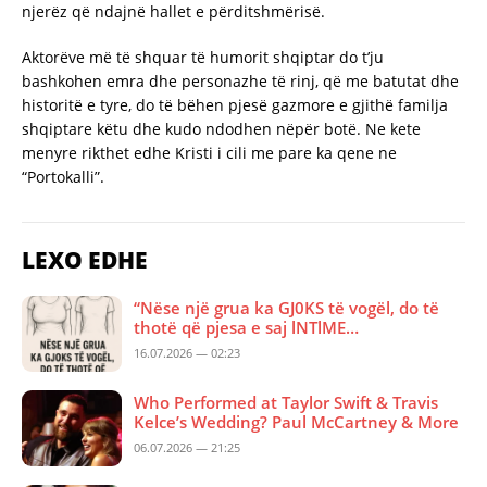
njerëz që ndajnë hallet e përditshmërisë.
Aktorëve më të shquar të humorit shqiptar do t’ju
bashkohen emra dhe personazhe të rinj, që me batutat dhe
historitë e tyre, do të bëhen pjesë gazmore e gjithë familja
shqiptare këtu dhe kudo ndodhen nëpër botë. Ne kete
menyre rikthet edhe Kristi i cili me pare ka qene ne
“Portokalli”.
LEXO EDHE
“Nëse një grua ka GJ0KS të vogël, do të
thotë që pjesa e saj lNTlME…
16.07.2026 — 02:23
Who Performed at Taylor Swift & Travis
Kelce’s Wedding? Paul McCartney & More
06.07.2026 — 21:25