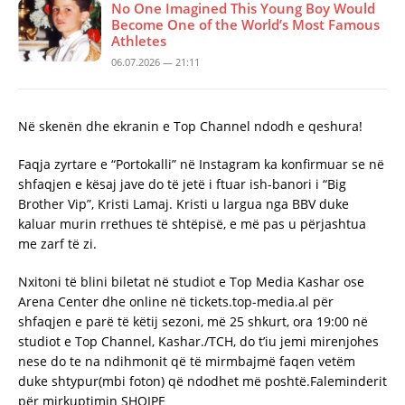
No One Imagined This Young Boy Would
Become One of the World’s Most Famous
Athletes
06.07.2026 — 21:11
Në skenën dhe ekranin e Top Channel ndodh e qeshura!
Faqja zyrtare e “Portokalli” në Instagram ka konfirmuar se në
shfaqjen e kësaj jave do të jetë i ftuar ish-banori i “Big
Brother Vip”, Kristi Lamaj. Kristi u largua nga BBV duke
kaluar murin rrethues të shtëpisë, e më pas u përjashtua
me zarf të zi.
Nxitoni të blini biletat në studiot e Top Media Kashar ose
Arena Center dhe online në tickets.top-media.al për
shfaqjen e parë të këtij sezoni, më 25 shkurt, ora 19:00 në
studiot e Top Channel, Kashar./TCH, do t’iu jemi mirenjohes
nese do te na ndihmonit që të mirmbajmë faqen vetëm
duke shtypur(mbi foton) që ndodhet më poshtë.Faleminderit
për mirkuptimin SHQIPE