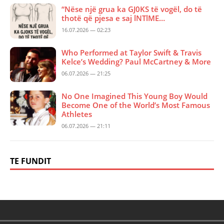
“Nëse një grua ka GJ0KS të vogël, do të
thotë që pjesa e saj lNTlME…
16.07.2026 — 02:23
Who Performed at Taylor Swift & Travis
Kelce’s Wedding? Paul McCartney & More
06.07.2026 — 21:25
No One Imagined This Young Boy Would
Become One of the World’s Most Famous
Athletes
06.07.2026 — 21:11
TE FUNDIT