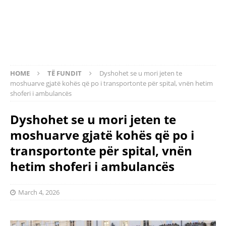
HOME
TË FUNDIT
Dyshohet se u mori jeten te
moshuarve gjatë kohës që po i transportonte për spital, vnën hetim
shoferi i ambulancës
Dyshohet se u mori jeten te
moshuarve gjatë kohës që po i
transportonte për spital, vnën
hetim shoferi i ambulancës
March 4, 2026