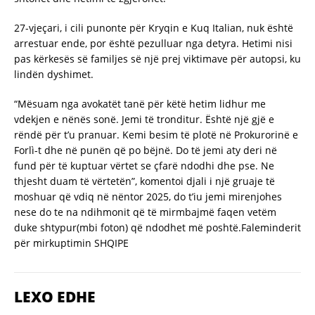
27-vjeçari, i cili punonte për Kryqin e Kuq Italian, nuk është
arrestuar ende, por është pezulluar nga detyra. Hetimi nisi
pas kërkesës së familjes së një prej viktimave për autopsi, ku
lindën dyshimet.
“Mësuam nga avokatët tanë për këtë hetim lidhur me
vdekjen e nënës sonë. Jemi të tronditur. Është një gjë e
rëndë për t’u pranuar. Kemi besim të plotë në Prokurorinë e
Forlì-t dhe në punën që po bëjnë. Do të jemi aty deri në
fund për të kuptuar vërtet se çfarë ndodhi dhe pse. Ne
thjesht duam të vërtetën”, komentoi djali i një gruaje të
moshuar që vdiq në nëntor 2025, do t’iu jemi mirenjohes
nese do te na ndihmonit që të mirmbajmë faqen vetëm
duke shtypur(mbi foton) që ndodhet më poshtë.Faleminderit
për mirkuptimin SHQIPE
LEXO EDHE