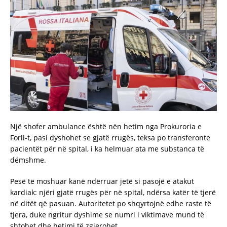
Një shofer ambulance është nën hetim nga Prokuroria e
Forlì-t, pasi dyshohet se gjatë rrugës, teksa po transferonte
pacientët për në spital, i ka helmuar ata me substanca të
dëmshme.
Pesë të moshuar kanë ndërruar jetë si pasojë e atakut
kardiak: njëri gjatë rrugës për në spital, ndërsa katër të tjerë
në ditët që pasuan. Autoritetet po shqyrtojnë edhe raste të
tjera, duke ngritur dyshime se numri i viktimave mund të
shtohet dhe hetimi të zgjerohet.