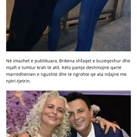
Në imazhet e publikuara, Brikena shfaqet e buzëqeshur dhe
mjaft e lumtur krah të atit. Këto pamje dëshmojnë qartë
marrëdhënien e ngushtë dhe të ngrohtë që ata ndajnë me
njëri-tjetrin.