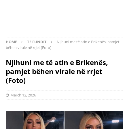
HOME
TË FUNDIT
Njihuni me të atin e Brikenës, pamjet
bëhen virale në rrjet (Foto)
Njihuni me të atin e Brikenës,
pamjet bëhen virale në rrjet
(Foto)
March 12, 2026