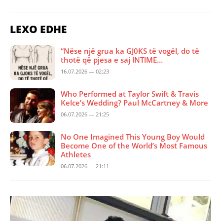
LEXO EDHE
“Nëse një grua ka GJ0KS të vogël, do të
thotë që pjesa e saj lNTlME…
16.07.2026 — 02:23
Who Performed at Taylor Swift & Travis
Kelce’s Wedding? Paul McCartney & More
06.07.2026 — 21:25
No One Imagined This Young Boy Would
Become One of the World’s Most Famous
Athletes
06.07.2026 — 21:11