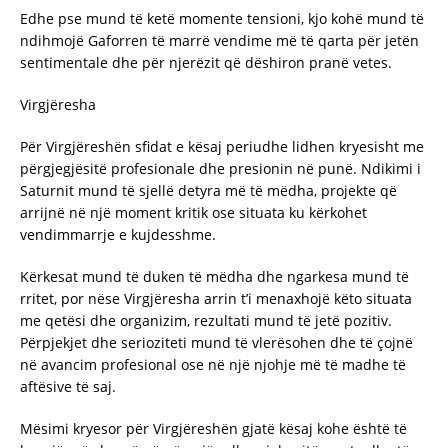
Edhe pse mund të ketë momente tensioni, kjo kohë mund të
ndihmojë Gaforren të marrë vendime më të qarta për jetën
sentimentale dhe për njerëzit që dëshiron pranë vetes.
Virgjëresha
Për Virgjëreshën sfidat e kësaj periudhe lidhen kryesisht me
përgjegjësitë profesionale dhe presionin në punë. Ndikimi i
Saturnit mund të sjellë detyra më të mëdha, projekte që
arrijnë në një moment kritik ose situata ku kërkohet
vendimmarrje e kujdesshme.
Kërkesat mund të duken të mëdha dhe ngarkesa mund të
rritet, por nëse Virgjëresha arrin t’i menaxhojë këto situata
me qetësi dhe organizim, rezultati mund të jetë pozitiv.
Përpjekjet dhe serioziteti mund të vlerësohen dhe të çojnë
në avancim profesional ose në një njohje më të madhe të
aftësive të saj.
Mësimi kryesor për Virgjëreshën gjatë kësaj kohe është të