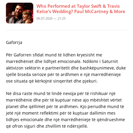
Who Performed at Taylor Swift & Travis
Kelce’s Wedding? Paul McCartney & More
06.07.2026 — 21:25
Gaforrja
Për Gaforren sfidat mund të lidhen kryesisht me
marrëdhëniet dhe lidhjet emocionale. Ndikimi i Saturnit
aktivizon sektorin e partneritetit dhe bashkëpunimeve, duke
sjellë biseda serioze për të ardhmen e një marrëdhënieje
ose situata që kërkojnë sinqeritet dhe pjekuri.
Në disa raste mund të lindë nevoja për të rishikuar një
marrëdhënie dhe për të kuptuar nëse ajo mbështet vërtet
planet dhe qëllimet për të ardhmen. Kjo periudhë mund të
jetë një moment reflektimi për të kuptuar dallimin mes
lidhjes emocionale dhe një marrëdhënieje të qëndrueshme
që ofron siguri dhe zhvillim të ndërsjellë.