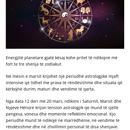
Energjitë planetare gjatë kësaj kohe pritet të ndikojnë më
fort te tre shenja të zodiakut
Në mesin e marsit krijohet një periudhë astrologjike mjaft
intensive që lidhet me prova të rëndësishme dhe situata që
kërkojnë durim, maturi dhe vendime të qarta.
Nga data 12 deri më 20 mars, ndikimi i Saturnit, Marsit dhe
Nyjeve Hënore krijon tension astrologjik që mund të sjellë
pengesa, vonesa dhe momente reflektimi emocional. Kjo
periudhë mund të ndikojë në marrëdhënie, në vendime të
rëndësishme dhe në zhvillimin personal të disa shenjave.