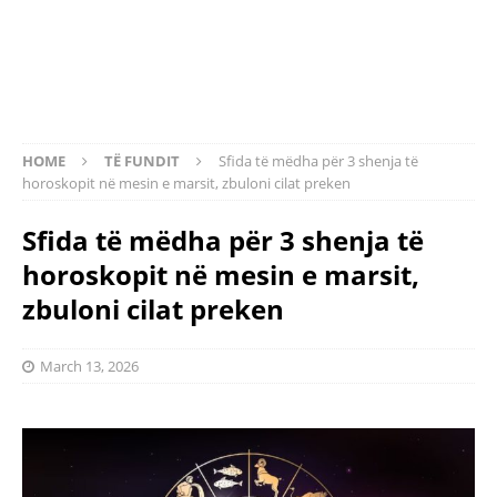
HOME
TË FUNDIT
Sfida të mëdha për 3 shenja të
horoskopit në mesin e marsit, zbuloni cilat preken
Sfida të mëdha për 3 shenja të
horoskopit në mesin e marsit,
zbuloni cilat preken
March 13, 2026