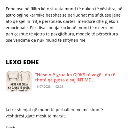
Edhe pse në fillim këto situata mund të duken të vështira, në
astrologjinë karmike besohet se periudhat më sfiduese janë
ato që sjellin rritje personale, qartësi mendore dhe pjekuri
emocionale. Për disa shenja kjo kohë mund të nxjerrë në
pah çështje të vjetra të pazgjidhura, modele të përsëritura
ose vendime që nuk mund të shtyhen më.
LEXO EDHE
“Nëse një grua ka GJ0KS të vogël, do të
thotë që pjesa e saj lNTlME…
16.07.2026 — 02:23
Ja tre shenjat që mund të përballen me më shumë
vështirësi gjatë mesit të marsit.
Dashi