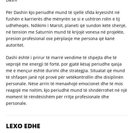
Për Dashin kjo periudhë mund të sjellë sfida kryesisht në
fushën e karrierës dhe mënyrën se si e ushtron rolin e tij
udhëheqës. Ndikimi i Marsit, planeti që sundon këtë shenjë,
në tension me Saturnin mund të krijojë vonesa në projekte,
presion profesional ose përplasje me persona që kanë
autoritet.
Dashi është i prirur të marrë vendime të shpejta dhe të
veprojë me energji të fortë, por gjatë kësaj periudhe qasja
më e mençur është durimi dhe strategjia. Situatat që mund
të shfaqen janë një provë për vetëkontrollin dhe disiplinën
personale. Nëse arrin të menaxhojë emocionet dhe të mos
reagojë me nxitim, kjo periudhë mund të shndërrohet në një
moment të rëndësishëm për rritje profesionale dhe
personale.
LEXO EDHE