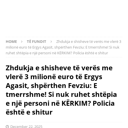
HOME
TË FUNDIT
Zhdukja e shisheve të verës me vlerë 3
milionë euro të Ergys Agasit, shpërthen Fevziu: E tmerrshme! Si nuk
ruhet shtëpia e një personi në KËRKIM? Policia është e shitur
Zhdukja e shisheve të verës me
vlerë 3 milionë euro të Ergys
Agasit, shpërthen Fevziu: E
tmerrshme! Si nuk ruhet shtëpia
e një personi në KËRKIM? Policia
është e shitur
December 22, 2025