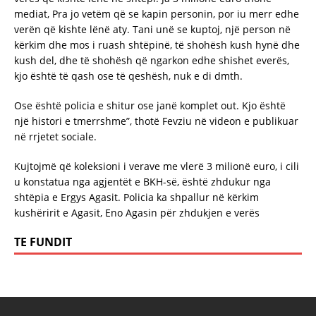
mediat, Pra jo vetëm që se kapin personin, por iu merr edhe
verën që kishte lënë aty. Tani unë se kuptoj, një person në
kërkim dhe mos i ruash shtëpinë, të shohësh kush hynë dhe
kush del, dhe të shohësh që ngarkon edhe shishet everës,
kjo është të qash ose të qeshësh, nuk e di dmth.
Ose është policia e shitur ose janë komplet out. Kjo është
një histori e tmerrshme”, thotë Fevziu në videon e publikuar
në rrjetet sociale.
Kujtojmë që koleksioni i verave me vlerë 3 milionë euro, i cili
u konstatua nga agjentët e BKH-së, është zhdukur nga
shtëpia e Ergys Agasit. Policia ka shpallur në kërkim
kushëririt e Agasit, Eno Agasin për zhdukjen e verës
TE FUNDIT