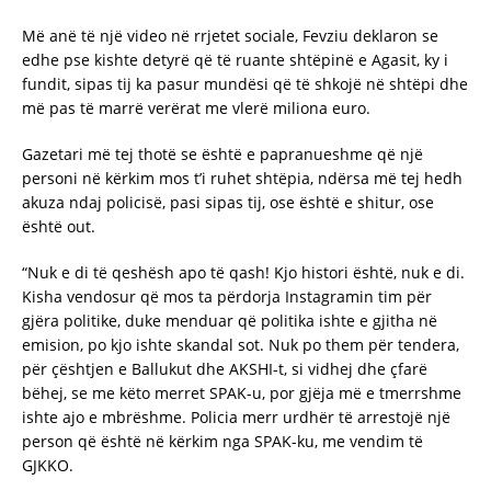
Më anë të një video në rrjetet sociale, Fevziu deklaron se
edhe pse kishte detyrë që të ruante shtëpinë e Agasit, ky i
fundit, sipas tij ka pasur mundësi që të shkojë në shtëpi dhe
më pas të marrë verërat me vlerë miliona euro.
Gazetari më tej thotë se është e papranueshme që një
personi në kërkim mos t’i ruhet shtëpia, ndërsa më tej hedh
akuza ndaj policisë, pasi sipas tij, ose është e shitur, ose
është out.
“Nuk e di të qeshësh apo të qash! Kjo histori është, nuk e di.
Kisha vendosur që mos ta përdorja Instagramin tim për
gjëra politike, duke menduar që politika ishte e gjitha në
emision, po kjo ishte skandal sot. Nuk po them për tendera,
për çështjen e Ballukut dhe AKSHI-t, si vidhej dhe çfarë
bëhej, se me këto merret SPAK-u, por gjëja më e tmerrshme
ishte ajo e mbrëshme. Policia merr urdhër të arrestojë një
person që është në kërkim nga SPAK-ku, me vendim të
GJKKO.