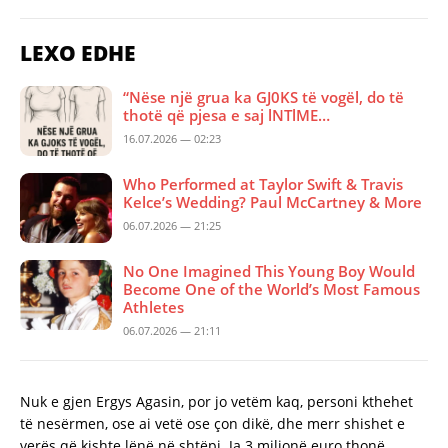
LEXO EDHE
“Nëse një grua ka GJ0KS të vogël, do të
thotë që pjesa e saj lNTlME…
16.07.2026 — 02:23
Who Performed at Taylor Swift & Travis
Kelce’s Wedding? Paul McCartney & More
06.07.2026 — 21:25
No One Imagined This Young Boy Would
Become One of the World’s Most Famous
Athletes
06.07.2026 — 21:11
Nuk e gjen Ergys Agasin, por jo vetëm kaq, personi kthehet
të nesërmen, ose ai vetë ose çon dikë, dhe merr shishet e
verës që kishte lënë në shtëpi. Ja 3 milionë euro thonë