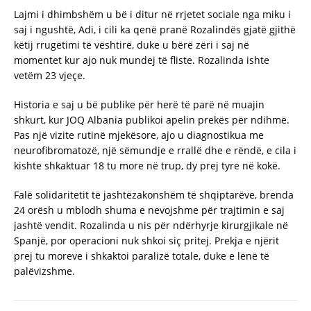
Lajmi i dhimbshëm u bë i ditur në rrjetet sociale nga miku i
saj i ngushtë, Adi, i cili ka qenë pranë Rozalindës gjatë gjithë
këtij rrugëtimi të vështirë, duke u bërë zëri i saj në
momentet kur ajo nuk mundej të fliste. Rozalinda ishte
vetëm 23 vjeçe.
Historia e saj u bë publike për herë të parë në muajin
shkurt, kur JOQ Albania publikoi apelin prekës për ndihmë.
Pas një vizite rutinë mjekësore, ajo u diagnostikua me
neurofibromatozë, një sëmundje e rrallë dhe e rëndë, e cila i
kishte shkaktuar 18 tu more në trup, dy prej tyre në kokë.
Falë solidaritetit të jashtëzakonshëm të shqiptarëve, brenda
24 orësh u mblodh shuma e nevojshme për trajtimin e saj
jashtë vendit. Rozalinda u nis për ndërhyrje kirurgjikale në
Spanjë, por operacioni nuk shkoi siç pritej. Prekja e njërit
prej tu moreve i shkaktoi paralizë totale, duke e lënë të
palëvizshme.