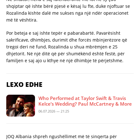
shqiptar që ishte bërë pjesë e kësaj lu fte, duke njoftuar se
Rozalinda kishte dalë me sukses nga një ndër operacionet
më të vështira.
Por beteja e saj ishte tepër e pabarabartë. Pavarësisht
sakrificave, dhimbjes, durimit dhe forcës mbinjerëzore që
tregoi deri në fund, Rozalinda u shua mbrëmjen e 25
dhjetorit. Në një ditë që për shumëkënd është festë, për
familjen e saj ajo u kthye në një dhimbje të përjetshme.
LEXO EDHE
Who Performed at Taylor Swift & Travis
Kelce’s Wedding? Paul McCartney & More
06.07.2026 — 21:25
JOQ Albania shpreh ngushëllimet më të sinqerta për