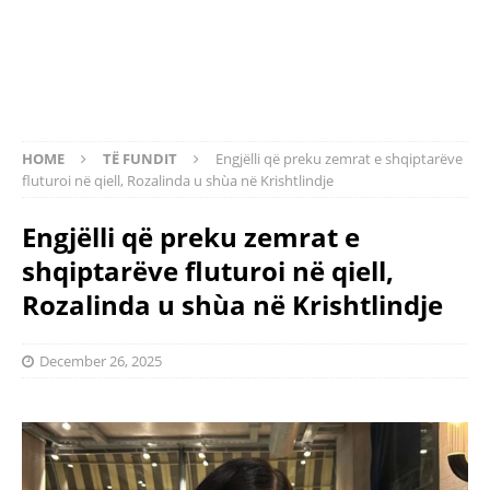
HOME
TË FUNDIT
Engjëlli që preku zemrat e shqiptarëve
fluturoi në qiell, Rozalinda u shùa në Krishtlindje
Engjëlli që preku zemrat e
shqiptarëve fluturoi në qiell,
Rozalinda u shùa në Krishtlindje
December 26, 2025