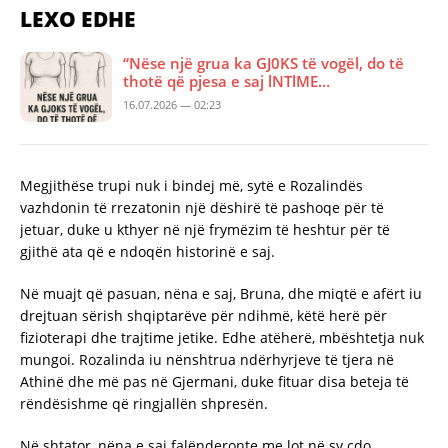
LEXO EDHE
“Nëse një grua ka GJ0KS të vogël, do të
thotë që pjesa e saj lNTlME…
16.07.2026 — 02:23
Megjithëse trupi nuk i bindej më, sytë e Rozalindës
vazhdonin të rrezatonin një dëshirë të pashoqe për të
jetuar, duke u kthyer në një frymëzim të heshtur për të
gjithë ata që e ndoqën historinë e saj.
Në muajt që pasuan, nëna e saj, Bruna, dhe miqtë e afërt iu
drejtuan sërish shqiptarëve për ndihmë, këtë herë për
fizioterapi dhe trajtime jetike. Edhe atëherë, mbështetja nuk
mungoi. Rozalinda iu nënshtrua ndërhyrjeve të tjera në
Athinë dhe më pas në Gjermani, duke fituar disa beteja të
rëndësishme që ringjallën shpresën.
Në shtator, nëna e saj falënderonte me lot në sy çdo