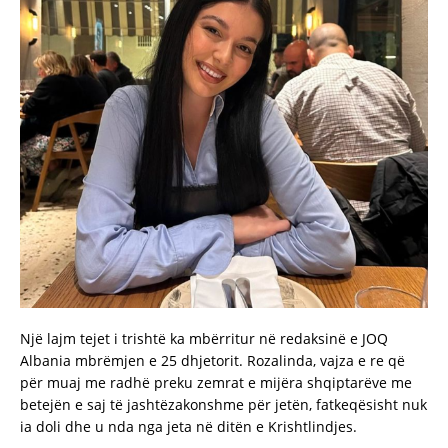
Një lajm tejet i trishtë ka mbërritur në redaksinë e JOQ
Albania mbrëmjen e 25 dhjetorit. Rozalinda, vajza e re që
për muaj me radhë preku zemrat e mijëra shqiptarëve me
betejën e saj të jashtëzakonshme për jetën, fatkeqësisht nuk
ia doli dhe u nda nga jeta në ditën e Krishtlindjes.