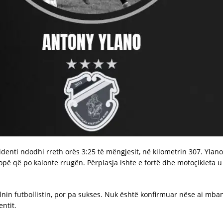
identi ndodhi rreth orës 3:25 të mëngjesit, në kilometrin 307. Ylano
jë lopë që po kalonte rrugën. Përplasja ishte e fortë dhe motoçikleta 
nin futbollistin, por pa sukses. Nuk është konfirmuar nëse ai mban
ntit.