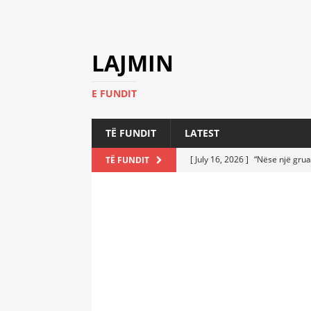
LAJMIN
E FUNDIT
TË FUNDIT
LATEST
[ July 16, 2026 ]
“Nëse një grua
TË FUNDIT
[ July 6, 2026 ]
Who Performed a
LATEST
[ July 6, 2026 ]
No One Imagine
Athletes
LATEST
[ July 6, 2026 ]
Coast Guard Fi
Everyone Stunned
LATEST