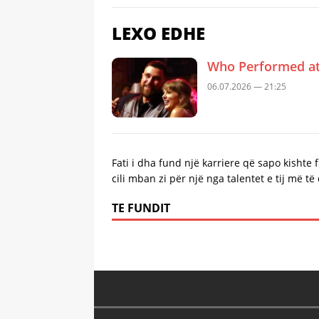
LEXO EDHE
Who Performed at 
06.07.2026 — 21:25
Fati i dha fund një karriere që sapo kishte f
cili mban zi për një nga talentet e tij më të
TE FUNDIT