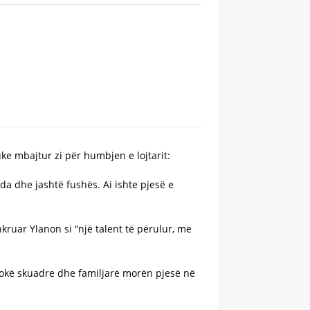
uke mbajtur zi për humbjen e lojtarit:
da dhe jashtë fushës. Ai ishte pjesë e
kruar Ylanon si “një talent të përulur, me
shokë skuadre dhe familjarë morën pjesë në