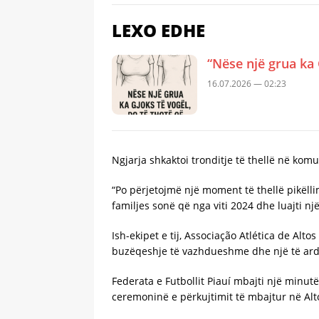
LEXO EDHE
“Nëse një grua ka 
16.07.2026 — 02:23
Ngjarja shkaktoi tronditje të thellë në komu
“Po përjetojmë një moment të thellë pikëlli
familjes sonë që nga viti 2024 dhe luajti nj
Ish-ekipet e tij, Associação Atlética de Al
buzëqeshje të vazhdueshme dhe një të ardh
Federata e Futbollit Piauí mbajti një minut
ceremoninë e përkujtimit të mbajtur në Alt