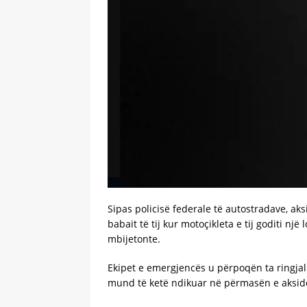
Sipas policisë federale të autostradave, aks
babait të tij kur motoçikleta e tij goditi n
mbijetonte.
Ekipet e emergjencës u përpoqën ta ringjall
mund të ketë ndikuar në përmasën e akside