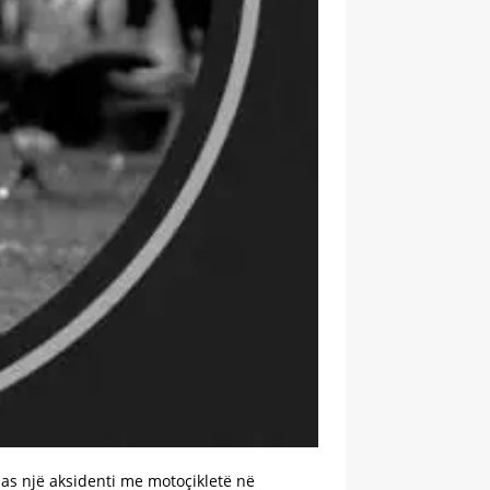
 pas një aksidenti me motoçikletë në