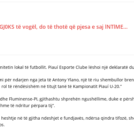
GJ0KS të vogël, do të thotë që pjesa e saj lNTlME…
nitetin lokal të futbollit. Piauí Esporte Clube lëshoi një deklaratë d
mi për ndarjen nga jeta të Antony Ylano, një të riu shembullor bren
ë rol të rëndësishëm në titujt tanë të Kampionatit Piauí U-20.”
tos dhe Fluminense-PI, gjithashtu shprehën ngushëllime, duke e përsh
me të ndritur përpara tij”.
ë heshtje në të gjitha ndeshjet e fundjavës, ndërsa qindra tifozë, 
os.