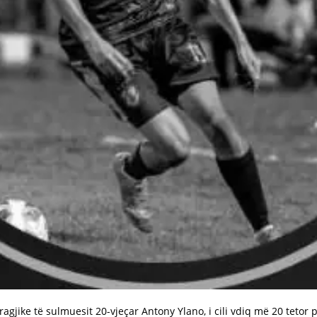
ragjike të sulmuesit 20-vjeçar Antony Ylano, i cili vdiq më 20 tetor