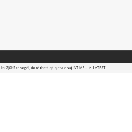
 ka GJ0KS të vogël, do të thotë që pjesa e saj lNTlME…
LATEST
t Taylor Swift & Travis Kelce’s Wedding? Paul McCartney & More
d This Young Boy Would Become One of the World’s Most Famous
nds Abandoned Vessel—The Disturbing Message Inside Leaves