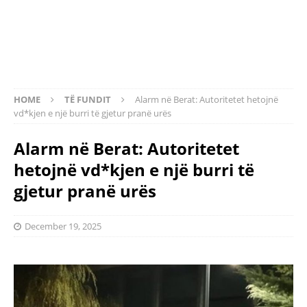
HOME
TË FUNDIT
Alarm në Berat: Autoritetet hetojnë
vd*kjen e një burri të gjetur pranë urës
Alarm në Berat: Autoritetet
hetojnë vd*kjen e një burri të
gjetur pranë urës
December 19, 2025