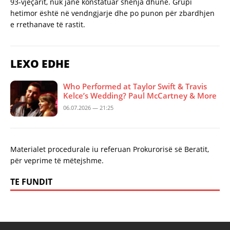
93-vjeçarit, nuk janë konstatuar shenja dhune. Grupi
hetimor është në vendngjarje dhe po punon për zbardhjen
e rrethanave të rastit.
LEXO EDHE
Who Performed at Taylor Swift & Travis
Kelce’s Wedding? Paul McCartney & More
06.07.2026 — 21:25
Materialet procedurale iu referuan Prokurorisë së Beratit,
për veprime të mëtejshme.
TE FUNDIT