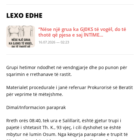
LEXO EDHE
“Nëse një grua ka GJ0KS të vogël, do të
thotë që pjesa e saj lNTlME…
16.07.2026 — 02:23
Grupi hetimor ndodhet në vendngjarje dhe po punon për
sqarimin e rrethanave të rastit.
Materialet procedurale i janë referuar Prokurorisë së Beratit
për veprime të mëtejshme.
Dimal/Informacion paraprak
Rreth orës 08:40, tek ura e Salillarit, është gjetur trupi i
pajetë i shtetasit Th. K., 93 vjeç, i cili dyshohet se është
mbytur në lumin Osum. Nga këqyrja paraprake e trupit të