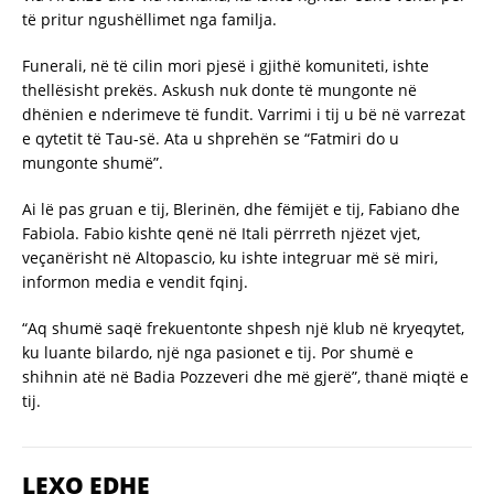
të pritur ngushëllimet nga familja.
Funerali, në të cilin mori pjesë i gjithë komuniteti, ishte
thellësisht prekës. Askush nuk donte të mungonte në
dhënien e nderimeve të fundit. Varrimi i tij u bë në varrezat
e qytetit të Tau-së. Ata u shprehën se “Fatmiri do u
mungonte shumë”.
Ai lë pas gruan e tij, Blerinën, dhe fëmijët e tij, Fabiano dhe
Fabiola. Fabio kishte qenë në Itali përrreth njëzet vjet,
veçanërisht në Altopascio, ku ishte integruar më së miri,
informon media e vendit fqinj.
“Aq shumë saqë frekuentonte shpesh një klub në kryeqytet,
ku luante bilardo, një nga pasionet e tij. Por shumë e
shihnin atë në Badia Pozzeveri dhe më gjerë”, thanë miqtë e
tij.
LEXO EDHE