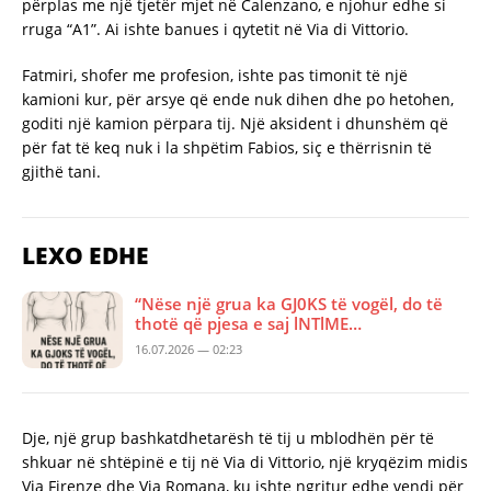
përpIas me një tjetër mjet në Calenzano, e njohur edhe si
rruga “A1”. Ai ishte banues i qytetit në Via di Vittorio.
Fatmiri, shofer me profesion, ishte pas timonit të një
kamioni kur, për arsye që ende nuk dihen dhe po hetohen,
goditi një kamion përpara tij. Një aksident i dhunshëm që
për fat të keq nuk i la shpëtim Fabios, siç e thërrisnin të
gjithë tani.
LEXO EDHE
“Nëse një grua ka GJ0KS të vogël, do të
thotë që pjesa e saj lNTlME…
16.07.2026 — 02:23
Dje, një grup bashkatdhetarësh të tij u mblodhën për të
shkuar në shtëpinë e tij në Via di Vittorio, një kryqëzim midis
Via Firenze dhe Via Romana, ku ishte ngritur edhe vendi për