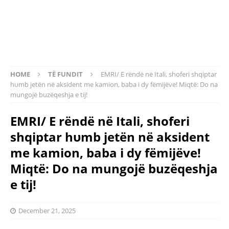
HOME
TË FUNDIT
EMRI/ E rëndë në Itali, shoferi shqiptar
hυmb jetën në aksident me kamion, baba i dy fëmijëve! Miqtë: Do na
mungojë buzëqeshja e tij!
EMRI/ E rëndë në Itali, shoferi
shqiptar hυmb jetën në aksident
me kamion, baba i dy fëmijëve!
Miqtë: Do na mungojë buzëqeshja
e tij!
December 21, 2025