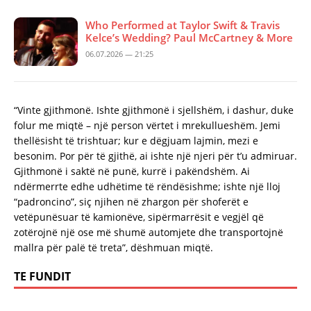
Who Performed at Taylor Swift & Travis
Kelce’s Wedding? Paul McCartney & More
06.07.2026 — 21:25
“Vinte gjithmonë. Ishte gjithmonë i sjellshëm, i dashur, duke
folur me miqtë – një person vërtet i mrekullueshëm. Jemi
thellësisht të trishtuar; kur e dëgjuam lajmin, mezi e
besonim. Por për të gjithë, ai ishte një njeri për t’u admiruar.
Gjithmonë i saktë në punë, kurrë i pakëndshëm. Ai
ndërmerrte edhe udhëtime të rëndësishme; ishte një lloj
“padroncino”, siç njihen në zhargon për shoferët e
vetëpunësuar të kamionëve, sipërmarrësit e vegjël që
zotërojnë një ose më shumë automjete dhe transportojnë
mallra për palë të treta”, dëshmuan miqtë.
TE FUNDIT