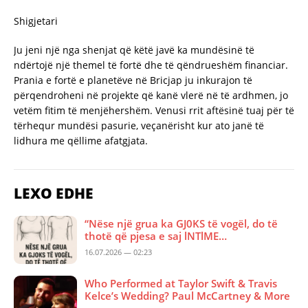
Shigjetari
Ju jeni një nga shenjat që këtë javë ka mundësinë të
ndërtojë një themel të fortë dhe të qëndrueshëm financiar.
Prania e fortë e planetëve në Bricjap ju inkurajon të
përqendroheni në projekte që kanë vlerë në të ardhmen, jo
vetëm fitim të menjëhershëm. Venusi rrit aftësinë tuaj për të
tërhequr mundësi pasurie, veçanërisht kur ato janë të
lidhura me qëllime afatgjata.
LEXO EDHE
“Nëse një grua ka GJ0KS të vogël, do të
thotë që pjesa e saj lNTlME…
16.07.2026 — 02:23
Who Performed at Taylor Swift & Travis
Kelce’s Wedding? Paul McCartney & More