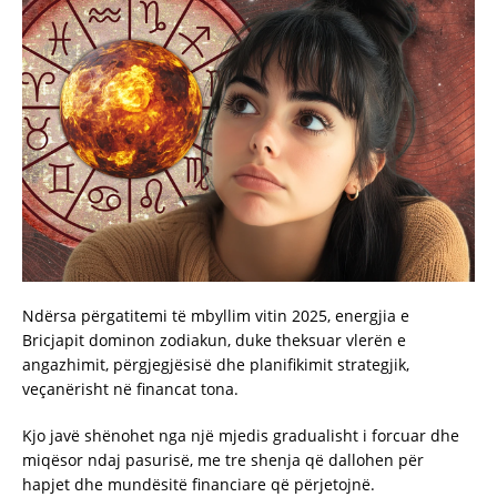
Ndërsa përgatitemi të mbyllim vitin 2025, energjia e
Bricjapit dominon zodiakun, duke theksuar vlerën e
angazhimit, përgjegjësisë dhe planifikimit strategjik,
veçanërisht në financat tona.
Kjo javë shënohet nga një mjedis gradualisht i forcuar dhe
miqësor ndaj pasurisë, me tre shenja që dallohen për
hapjet dhe mundësitë financiare që përjetojnë.