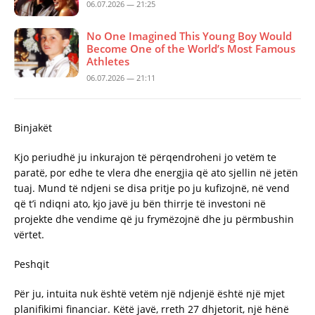
06.07.2026 — 21:25
No One Imagined This Young Boy Would
Become One of the World’s Most Famous
Athletes
06.07.2026 — 21:11
Binjakët
Kjo periudhë ju inkurajon të përqendroheni jo vetëm te
paratë, por edhe te vlera dhe energjia që ato sjellin në jetën
tuaj. Mund të ndjeni se disa pritje po ju kufizojnë, në vend
që t’i ndiqni ato, kjo javë ju bën thirrje të investoni në
projekte dhe vendime që ju frymëzojnë dhe ju përmbushin
vërtet.
Peshqit
Për ju, intuita nuk është vetëm një ndjenjë është një mjet
planifikimi financiar. Këtë javë, rreth 27 dhjetorit, një hënë