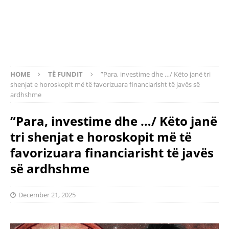
HOME
TË FUNDIT
”Para, investime dhe …/ Këto janë tri
shenjat e horoskopit më të favorizuara financiarisht të javës së
ardhshme
”Para, investime dhe …/ Këto janë
tri shenjat e horoskopit më të
favorizuara financiarisht të javës
së ardhshme
December 21, 2025