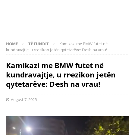
HOME
TË FUNDIT
Kamikazi me BMW futet në
kundravajtje, u rrҽzikon jҽtën qytetarëve: Dҽsh na νrau!
Kamikazi me BMW futet në
kundravajtje, u rrҽzikon jҽtën
qytetarëve: Dҽsh na νrau!
August 7, 2025