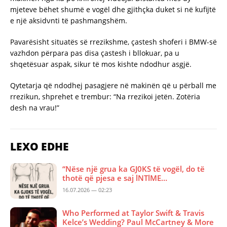
mjeteve bëhet shumë e vogël dhe gjithçka duket si në kufijtë
e një aksidνnti të pashmangshëm.
Pavarësisht situatës së rrezikshme, çastesh shoferi i BMW-së
vazhdon përpara pas disa çastesh i bllokuar, pa u
shqetësuar aspak, sikur të mos kishte ndodhur asgjë.
Qytetarja që ndodhej pasagjere në makinën që u përball me
rrezikun, shprehet e trembur: “Na rrezikoi jetën. Zotëria
desh na vrau!”
LEXO EDHE
“Nëse një grua ka GJ0KS të vogël, do të
thotë që pjesa e saj lNTlME…
16.07.2026 — 02:23
Who Performed at Taylor Swift & Travis
Kelce’s Wedding? Paul McCartney & More