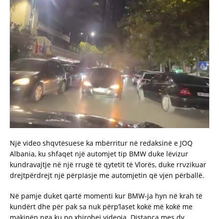
Një video shqνtësuese ka mbërritur në redaksinë e JOQ
Albania, ku shfaqet një automjet tip BMW duke lëvizur
kundravajtje në një rrugë të qytetit të Vlorës, duke rrνzikuar
drejtpërdrejt një përpIasje me automjetin që vjen përballë.
Në pamje duket qartë momenti kur BMW-ja hyn në krah të
kundërt dhe për pak sa nuk përp’laset kokë më kokë me
makinën nga ku po xhirohej videoja. Distanca mes dy