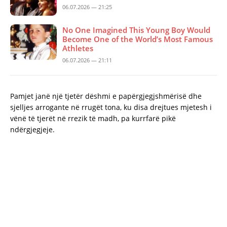
06.07.2026 — 21:25
No One Imagined This Young Boy Would
Become One of the World’s Most Famous
Athletes
06.07.2026 — 21:11
Pamjet janë një tjetër dëshmi e papërgjegjshmërisë dhe
sjelljes arrogante në rrugët tona, ku disa drejtues mjetesh i
vënë të tjerët në rrezik të madh, pa kurrfarë pikë
ndërgjegjeje.