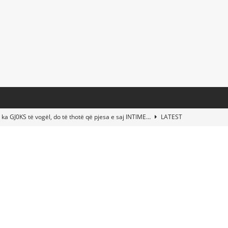
 ka GJ0KS të vogël, do të thotë që pjesa e saj lNTlME…
LATEST
t Taylor Swift & Travis Kelce’s Wedding? Paul McCartney & More
d This Young Boy Would Become One of the World’s Most Famous
nds Abandoned Vessel—The Disturbing Message Inside Leaves