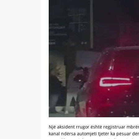
Një aksident rrugor është regjistruar mbrëm
kanal ndërsa automjeti tjetër ka pësuar dë