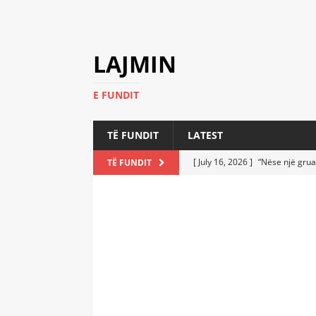
LAJMIN
E FUNDIT
TË FUNDIT
LATEST
[ July 16, 2026 ]
“Nëse një grua
TË FUNDIT
[ July 6, 2026 ]
Who Performed a
LATEST
[ July 6, 2026 ]
No One Imagine
Athletes
LATEST
[ July 6, 2026 ]
Coast Guard Fi
Everyone Stunned
LATEST