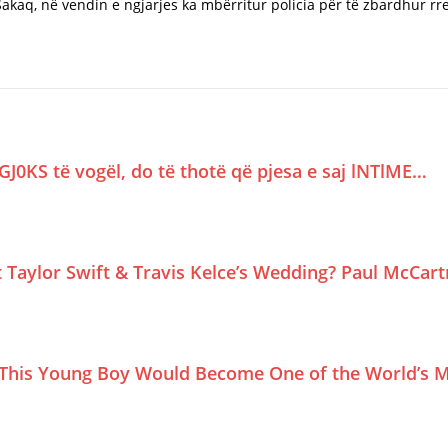
Sakaq, në vendin e ngjarjes ka mbërritur policia për të zbardhur rre
GJ0KS të vogël, do të thotë që pjesa e saj lNTlME…
Taylor Swift & Travis Kelce’s Wedding? Paul McCar
This Young Boy Would Become One of the World’s M