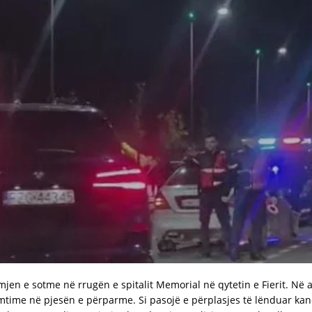
jen e sotme në rrugën e spitalit Memorial në qytetin e Fierit. Në 
mtime në pjesën e përparme. Si pasojë e përplasjes të lënduar kan