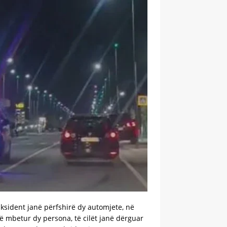
aksident janë përfshirë dy automjete, në
ë mbetur dy persona, të cilët janë dërguar