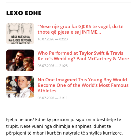
LEXO EDHE
“Nëse një grua ka GJ0KS të vogël, do të
thotë që pjesa e saj lNTlME…
16.07.2026 — 02:23
Who Performed at Taylor Swift & Travis
Kelce’s Wedding? Paul McCartney & More
06.07.2026 — 21:25
No One Imagined This Young Boy Would
Become One of the World’s Most Famous
Athletes
06.07.2026 — 21:11
Fjetja në anë/ Edhe ky pozicion ju siguron mbështetje të
trupit. Nëse vuani nga dhimbja e shpinës, duhet të
përpiqeni të mbani kurbën natyrale të shtyllës kurrizore.