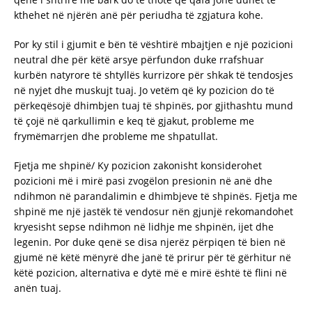
kthehet në njërën anë për periudha të zgjatura kohe.
Por ky stil i gjumit e bën të vështirë mbajtjen e një pozicioni
neutral dhe për këtë arsye përfundon duke rrafshuar
kurbën natyrore të shtyllës kurrizore për shkak të tendosjes
në nyjet dhe muskujt tuaj. Jo vetëm që ky pozicion do të
përkeqësojë dhimbjen tuaj të shpinës, por gjithashtu mund
të çojë në qarkullimin e keq të gjakut, probleme me
frymëmarrjen dhe probleme me shpatullat.
Fjetja me shpinë/ Ky pozicion zakonisht konsiderohet
pozicioni më i mirë pasi zvogëlon presionin në anë dhe
ndihmon në parandalimin e dhimbjeve të shpinës. Fjetja me
shpinë me një jastëk të vendosur nën gjunjë rekomandohet
kryesisht sepse ndihmon në lidhje me shpinën, ijet dhe
legenin. Por duke qenë se disa njerëz përpiqen të bien në
gjumë në këtë mënyrë dhe janë të prirur për të gërhitur në
këtë pozicion, alternativa e dytë më e mirë është të flini në
anën tuaj.