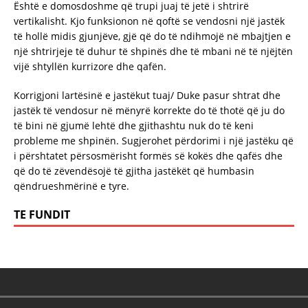
Është e domosdoshme që trupi juaj të jetë i shtrirë
vertikalisht. Kjo funksionon në qoftë se vendosni një jastëk
të hollë midis gjunjëve, gjë që do të ndihmojë në mbajtjen e
një shtrirjeje të duhur të shpinës dhe të mbani në të njëjtën
vijë shtyllën kurrizore dhe qafën.
Korrigjoni lartësinë e jastëkut tuaj/ Duke pasur shtrat dhe
jastëk të vendosur në mënyrë korrekte do të thotë që ju do
të bini në gjumë lehtë dhe gjithashtu nuk do të keni
probleme me shpinën. Sugjerohet përdorimi i një jastëku që
i përshtatet përsosmërisht formës së kokës dhe qafës dhe
që do të zëvendësojë të gjitha jastëkët që humbasin
qëndrueshmërinë e tyre.
TE FUNDIT