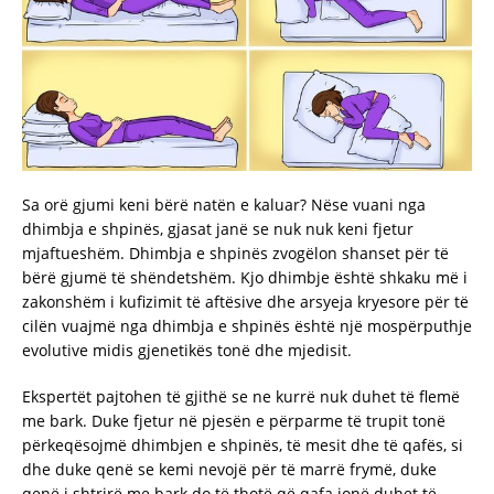
Sa orë gjumi keni bërë natën e kaluar? Nëse vuani nga
dhimbja e shpinës, gjasat janë se nuk nuk keni fjetur
mjaftueshëm. Dhimbja e shpinës zvogëlon shanset për të
bërë gjumë të shëndetshëm. Kjo dhimbje është shkaku më i
zakonshëm i kufizimit të aftësive dhe arsyeja kryesore për të
cilën vuajmë nga dhimbja e shpinës është një mospërputhje
evolutive midis gjenetikës tonë dhe mjedisit.
Ekspertët pajtohen të gjithë se ne kurrë nuk duhet të flemë
me bark. Duke fjetur në pjesën e përparme të trupit tonë
përkeqësojmë dhimbjen e shpinës, të mesit dhe të qafës, si
dhe duke qenë se kemi nevojë për të marrë frymë, duke
qenë i shtrirë me bark do të thotë që qafa jonë duhet të