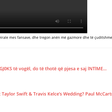
irale mes fansave, dhe tregon anën më gazmore dhe të çuditshme 
GJ0KS të vogël, do të thotë që pjesa e saj lNTlME…
Taylor Swift & Travis Kelce’s Wedding? Paul McCar