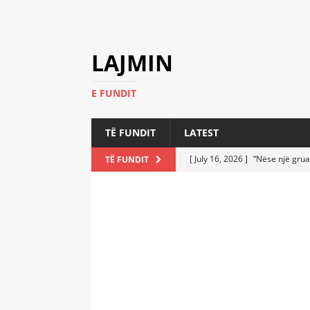
LAJMIN
E FUNDIT
TË FUNDIT
LATEST
[ July 16, 2026 ]
“Nëse një grua
TË FUNDIT
[ July 6, 2026 ]
Who Performed a
LATEST
[ July 6, 2026 ]
No One Imagine
Athletes
LATEST
[ July 6, 2026 ]
Coast Guard Fi
Everyone Stunned
LATEST