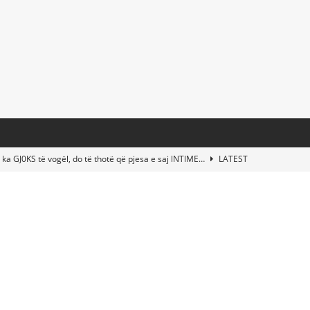
 ka GJ0KS të vogël, do të thotë që pjesa e saj lNTlME…
LATEST
t Taylor Swift & Travis Kelce’s Wedding? Paul McCartney & More
d This Young Boy Would Become One of the World’s Most Famous
nds Abandoned Vessel—The Disturbing Message Inside Leaves