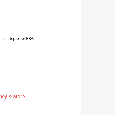
të shtëpisë së BBV,
tney & More