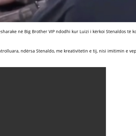
rake në Big Brother VIP ndodhi kur Luizi i kërkoi Stenaldos të kome
olluara, ndërsa Stenaldo, me kreativitetin e tij, nisi imitimin e v