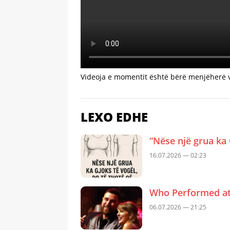
Videoja e momentit është bërë menjëherë v
LEXO EDHE
“Nëse një grua ka 
16.07.2026 — 02:23
Who Performed at 
06.07.2026 — 21:25