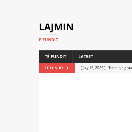
LAJMIN
E FUNDIT
TË FUNDIT
LATEST
[ July 16, 2026 ]
“Nëse një grua
TË FUNDIT
[ July 6, 2026 ]
Who Performed a
LATEST
[ July 6, 2026 ]
No One Imagine
Athletes
LATEST
[ July 6, 2026 ]
Coast Guard Fi
Everyone Stunned
LATEST