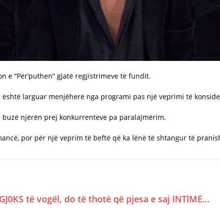
n e “Për’puthen” gjatë regjistrimeve të fundit.
ili është larguar menjëherë nga programi pas një veprimi të kons
ë buzë njërën prej konkurrenteve pa paralajmërim.
ancë, por për një veprim të beftë që ka lënë të shtangur të pranish
GJ0KS të vogël, do të thotë që pjesa e saj lNTlME…