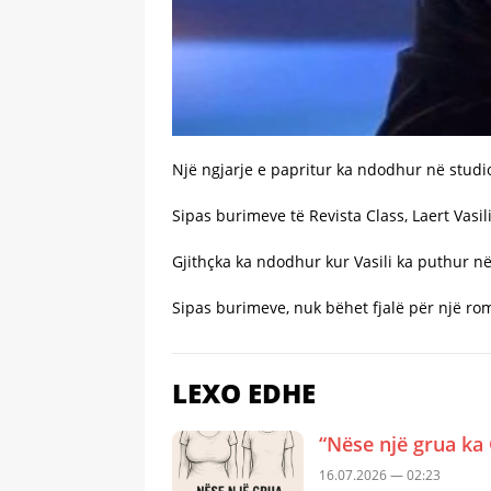
Një ngjarje e papritur ka ndodhur në studio
Sipas burimeve të Revista Class, Laert Vas
Gjithçka ka ndodhur kur Vasili ka puthur n
Sipas burimeve, nuk bëhet fjalë për një rom
LEXO EDHE
“Nëse një grua ka 
16.07.2026 — 02:23