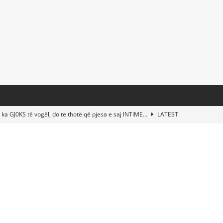
 ka GJ0KS të vogël, do të thotë që pjesa e saj lNTlME…
LATEST
t Taylor Swift & Travis Kelce’s Wedding? Paul McCartney & More
d This Young Boy Would Become One of the World’s Most Famous
nds Abandoned Vessel—The Disturbing Message Inside Leaves