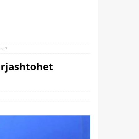
ili?
rjashtohet