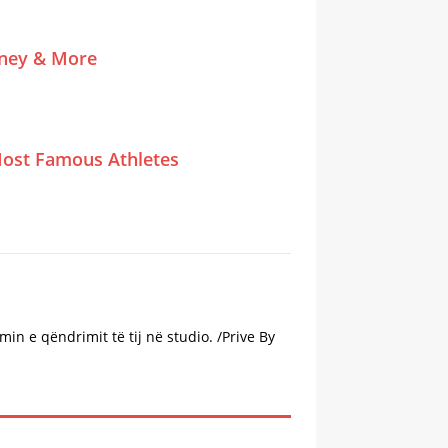
tney & More
ost Famous Athletes
in e qëndrimit të tij në studio. /Prive By