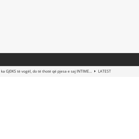
 ka GJ0KS të vogël, do të thotë që pjesa e saj lNTlME…
LATEST
t Taylor Swift & Travis Kelce’s Wedding? Paul McCartney & More
d This Young Boy Would Become One of the World’s Most Famous
nds Abandoned Vessel—The Disturbing Message Inside Leaves