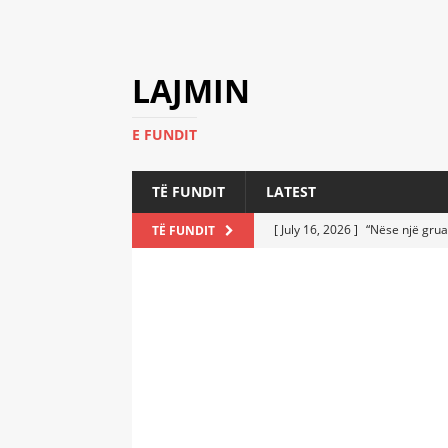
LAJMIN
E FUNDIT
TË FUNDIT
LATEST
[ July 16, 2026 ]
“Nëse një grua
TË FUNDIT
[ July 6, 2026 ]
Who Performed a
LATEST
[ July 6, 2026 ]
No One Imagine
Athletes
LATEST
[ July 6, 2026 ]
Coast Guard Fi
Everyone Stunned
LATEST