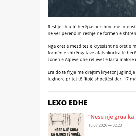
Reshje shiu të herëpashershme me intensitet
në veriperëndim reshje në formën e shtrën
Nga orët e mesditës e kryesisht në orët e 
formën e shtrëngatave afatshkurtra të herëp
zonën e Alpeve dhe relievet e larta malore n
Era do të fryjë me drejtim kryesor juglind
luginore pritet të fitojë shpejtësi deri 17 m
LEXO EDHE
“Nëse një grua ka 
16.07.2026 — 02:23