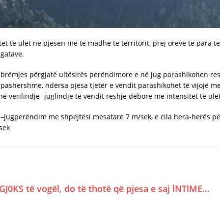
 të ulët në pjesën më të madhe të territorit, prej orëve të para të
gatave.
mbrëmjes përgjatë ultësirës perëndimore e në jug parashikohen res
ashershme, ndërsa pjesa tjetër e vendit parashikohet të vijojë me 
ë verilindje- juglindje të vendit reshje dëbore me intensitet të ulët
je –jugperëndim me shpejtësi mesatare 7 m/sek, e cila hera-herës p
/sek
GJ0KS të vogël, do të thotë që pjesa e saj lNTlME…