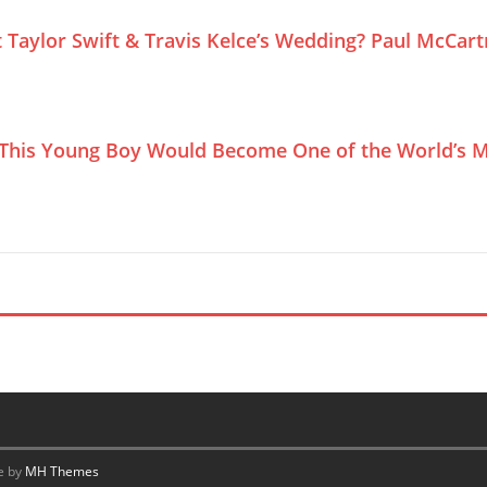
Taylor Swift & Travis Kelce’s Wedding? Paul McCar
This Young Boy Would Become One of the World’s M
e by
MH Themes