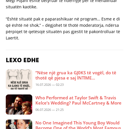
Megi Pojani është detyruar të ndërhyjë për të menaxhuar
situatën kaotike.
“Është situatë pak e paparashikuar në program… Esme e di
që është në shok,” – dëgjohet të thotë moderatorja, ndërsa
përpiqet të qetësojë situatën pas gjestit të pakontrolluar të
Laertit.
LEXO EDHE
“Nëse një grua ka GJ0KS të vogël, do të
thotë që pjesa e saj lNTlME…
16.07.2026 — 02:23
Who Performed at Taylor Swift & Travis
Kelce’s Wedding? Paul McCartney & More
06.07.2026 — 21:25
No One Imagined This Young Boy Would
Become One of the World’s Most Famous