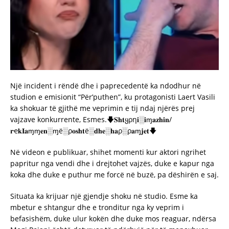
Një incident i rëndë dhe i paprecedentë ka ndodhur në
studion e emisionit “Për’puthen”, ku protagonisti Laert Vasili
ka shokuar të gjithë me veprimin e tij ndaj njërës prej
vajzave konkurrente, Esmes.🡇𝐒𝐡𝐭ყρη𝐢░𝐢ɱ𝐚𝐳𝐡𝐢𝐧/
𝐫ҽ𝐤𝐈𝐚ɱɱ𝐞𝐧░ɱë░ρ𝐨𝐬𝐡𝐭ë░𝐝𝐡𝐞░𝐡𝐚ρ░ρ𝐚ɱ𝐣𝐞𝐭🡇
Në videon e publikuar, shihet momenti kur aktori ngrihet
papritur nga vendi dhe i drejtohet vajzës, duke e kapur nga
koka dhe duke e puthur me forcë në buzë, pa dëshirën e saj.
Situata ka krijuar një gjendje shoku në studio. Esme ka
mbetur e shtangur dhe e tronditur nga ky veprim i
befasishëm, duke ulur kokën dhe duke mos reaguar, ndërsa