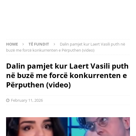
HOME
TË FUNDIT
Dalin pamjet kur Laert Vasili pυth në
bυzë me forcë konkurrenten e Përpυthen (video)
Dalin pamjet kur Laert Vasili pυth
në bυzë me forcë konkurrenten e
Përpυthen (video)
February 11, 2026