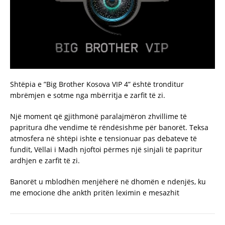
Shtëpia e ”Big Brother Kosova VIP 4” është tronditur
mbrëmjen e sotme nga mbërritja e zarfit të zi.
Një moment që gjithmonë paralajmëron zhvillime të
papritura dhe vendime të rëndësishme për banorët. Teksa
atmosfera në shtëpi ishte e tensionuar pas debateve të
fundit, Vëllai i Madh njoftoi përmes një sinjali të papritur
ardhjen e zarfit të zi.
Banorët u mblodhën menjëherë në dhomën e ndenjës, ku
me emocione dhe ankth pritën leximin e mesazhit