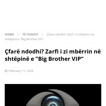
HOME
TË FUNDIT
Çfarë ndodhi? Zarfi i zi mbërrin në
shtëpinë e ”Big Brother VIP”
Çfarë ndodhi? Zarfi i zi mbërrin në
shtëpinë e ”Big Brother VIP”
February 11, 2026