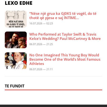
LEXO EDHE
“Nëse një grua ka GJ0KS të vogël, do të
thotë që pjesa e saj lNTlME…
16.07.2026 — 02:23
Who Performed at Taylor Swift & Travis
Kelce’s Wedding? Paul McCartney & More
06.07.2026 — 21:25
No One Imagined This Young Boy Would
Become One of the World’s Most Famous
Athletes
06.07.2026 — 21:11
TE FUNDIT