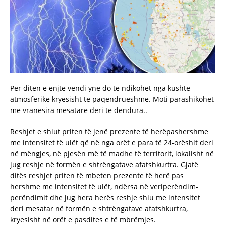
Për ditën e enjte vendi ynë do të ndikohet nga kushte
atmosferike kryesisht të paqëndrueshme. Moti parashikohet
me vranësira mesatare deri të dendura..
Reshjet e shiut priten të jenë prezente të herëpashershme
me intensitet të ulët që në nga orët e para të 24-orëshit deri
në mëngjes, në pjesën më të madhe të territorit, lokalisht në
jug reshje në formën e shtrëngatave afatshkurtra. Gjatë
ditës reshjet priten të mbeten prezente të herë pas
hershme me intensitet të ulët, ndërsa në veriperëndim-
perëndimit dhe jug hera herës reshje shiu me intensitet
deri mesatar në formën e shtrëngatave afatshkurtra,
kryesisht në orët e pasdites e të mbrëmjes.