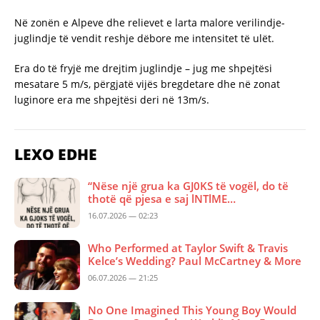
Në zonën e Alpeve dhe relievet e larta malore verilindje-
juglindje të vendit reshje dëbore me intensitet të ulët.
Era do të fryjë me drejtim juglindje – jug me shpejtësi
mesatare 5 m/s, përgjatë vijës bregdetare dhe në zonat
luginore era me shpejtësi deri në 13m/s.
LEXO EDHE
“Nëse një grua ka GJ0KS të vogël, do të
thotë që pjesa e saj lNTlME…
16.07.2026 — 02:23
Who Performed at Taylor Swift & Travis
Kelce’s Wedding? Paul McCartney & More
06.07.2026 — 21:25
No One Imagined This Young Boy Would