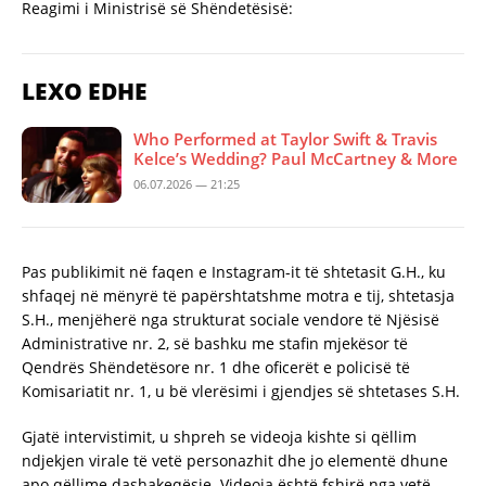
Reagimi i Ministrisë së Shëndetësisë:
LEXO EDHE
Who Performed at Taylor Swift & Travis
Kelce’s Wedding? Paul McCartney & More
06.07.2026 — 21:25
Pas publikimit në faqen e Instagram-it të shtetasit G.H., ku
shfaqej në mënyrë të papërshtatshme motra e tij, shtetasja
S.H., menjëherë nga strukturat sociale vendore të Njësisë
Administrative nr. 2, së bashku me stafin mjekësor të
Qendrës Shëndetësore nr. 1 dhe oficerët e policisë të
Komisariatit nr. 1, u bë vlerësimi i gjendjes së shtetases S.H.
Gjatë intervistimit, u shpreh se videoja kishte si qëllim
ndjekjen virale të vetë personazhit dhe jo elementë dhune
apo qëllime dashakeqësie. Videoja është fshirë nga vetë