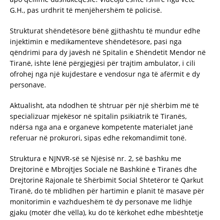
G.H., pas urdhrit të menjëhershëm të policisë.
Strukturat shëndetësore bënë gjithashtu të mundur edhe
injektimin e medikamenteve shëndetësore, pasi nga
qëndrimi para dy javësh në Spitalin e Shëndetit Mendor në
Tiranë, ishte lënë përgjegjësi për trajtim ambulator, i cili
ofrohej nga një kujdestare e vendosur nga të afërmit e dy
personave.
Aktualisht, ata ndodhen të shtruar për një shërbim më të
specializuar mjekësor në spitalin psikiatrik të Tiranës,
ndërsa nga ana e organeve kompetente materialet janë
referuar në prokurori, sipas edhe rekomandimit tonë.
Struktura e NJNVR-së së Njësisë nr. 2, së bashku me
Drejtorinë e Mbrojtjes Sociale në Bashkinë e Tiranës dhe
Drejtorinë Rajonale të Shërbimit Social Shtetëror të Qarkut
Tiranë, do të mblidhen për hartimin e planit të masave për
monitorimin e vazhdueshëm të dy personave me lidhje
gjaku (motër dhe vëlla), ku do të kërkohet edhe mbështetje