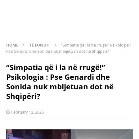
HOME
TË FUNDIT
“Simpatia që i la në rrugë!” Psikologia :
Pse Genardi dhe Sonida nuk mbijetuan dot në Shqipëri?
“Simpatia që i la në rrugë!”
Psikologia : Pse Genardi dhe
Sonida nuk mbijetuan dot në
Shqipëri?
February 12, 2026