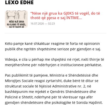
LEXO EDHE
“Nëse një grua ka GJ0KS të vogël, do të
thotë që pjesa e saj lNTlME…
16.07.2026 — 02:23
Këto pamje kanë shkaktuar reagime të forta në opinionin
publik dhe ngritën shqetësime serioze për gjendjen e saj.
Videoja, e cila u përhap me shpejtësi në rrjet, nxiti thirrje të
menjëhershme për ndërhyrjen e institucioneve përkatëse.
Pas publikimit të pamjeve, Ministria e Shëndetësisë dhe
Mbrojtjes Sociale reagoi zyrtarisht, duke bërë të ditur se
strukturat sociale të Njësisë Administrative nr. 2, në
bashkëpunim me mjekët e Qendrës Shëndetësore dhe
Policinë e Shtetit, ndërhynë për të vlerësuar nga afër
gjendjen shëndetësore dhe psikologjike të Sonida Hajdinit.