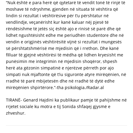
“Nuk është e para herë që qytetarë të vendit tonë të rinjë të
moshave të ndryshme, gjenden në situata të vështira që
lindin si rezultat i vështirësive për t’u përshtatur në
vendlindje, veçanërisht kur kanë kaluar nëj pjesë të
rëndësishme të jetës siç është ajo e rinisë së parë dhe që
lidhet ngushtësisht edhe me periudhën studentore dhe në
vendin e origjinës vështirësitë vijnë si rezultat i mungesës
së përshtatshmërisë me mjedisin që i rrethon. Dhe kanë
filluar të gjejnë vështirësi të mëdha që lidhen kryesisht me
punësimin me integrimin në mjedisin shoqëror, shpesh
herë ata gëzonin simpatinë e njerëzve përreth por ajo
simpati nuk mjaftonte që t’iu siguronte atyre mirëqënien, në
rradhë të parë mbijetesën dhe në rradhë të dytë edhe
mirëqënien shpirtërore.”-tha psikologia./Radar.al
TIRANË- Genard Hajdini ka publikaur pamje të pahijshme në
rrjetet sociale ku motra e tij Sonida shfaqej gjysmë e
zhveshur.