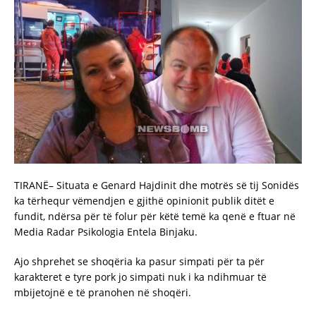
TIRANË– Situata e Genard Hajdinit dhe motrës së tij Sonidës
ka tërhequr vëmendjen e gjithë opinionit publik ditët e
fundit, ndërsa për të folur për këtë temë ka qenë e ftuar në
Media Radar Psikologia Entela Binjaku.
Ajo shprehet se shoqëria ka pasur simpati për ta për
karakteret e tyre pork jo simpati nuk i ka ndihmuar të
mbijetojnë e të pranohen në shoqëri.