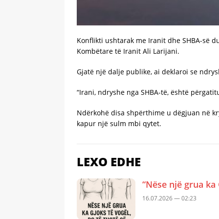
Konflikti ushtarak me Iranit dhe SHBA-së du
Kombëtare të Iranit Ali Larijani.
Gjatë një dalje publike, ai deklaroi se ndrys
“Irani, ndryshe nga SHBA-të, është përgatitur 
Ndërkohë disa shpërthime u dëgjuan në krye
kapur një sulm mbi qytet.
LEXO EDHE
“Nëse një grua ka 
16.07.2026 — 02:23