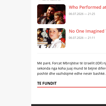
Who Performed at 
06.07.2026 — 21:25
No One Imagined 
06.07.2026 — 21:11
Më parë, Forcat Mbrojtëse të Izraelit (IDF) 
sekonda nga koha juaj mund të bëjnë difere
poshtë dhe vazhdojmë edhe nesër bashkë.
TE FUNDIT