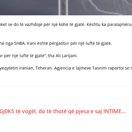
ket se do të vazhdojë për një kohë të gjatë. Kështu ka paralajmërua
he nga SHBA, Irani është përgatitur për një luftë të gjatë.
për një luftë të gjatë”, tha Ali Larijani.
qytetin iranian, Teheran. Agjencia e lajmeve Tasnim raportoi se m
GJ0KS të vogël, do të thotë që pjesa e saj lNTlME…