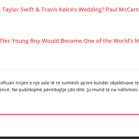
Taylor Swift & Travis Kelce’s Wedding? Paul McCar
This Young Boy Would Become One of the World’s M
njoftuan nisjen e një vale të re sulmesh ajrore kundër objektivave t
ncë. Ne publikojmë përmbajtje çdo ditë. Ju mund të na ndihmoni p