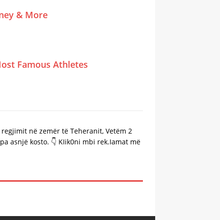
tney & More
ost Famous Athletes
ë regjimit në zemër të Teheranit, Vetëm 2
a asnjë kosto. 👇 KIik0ni mbi rek.Iamat më