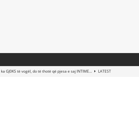
 ka GJ0KS të vogël, do të thotë që pjesa e saj lNTlME…
LATEST
t Taylor Swift & Travis Kelce’s Wedding? Paul McCartney & More
d This Young Boy Would Become One of the World’s Most Famous
nds Abandoned Vessel—The Disturbing Message Inside Leaves