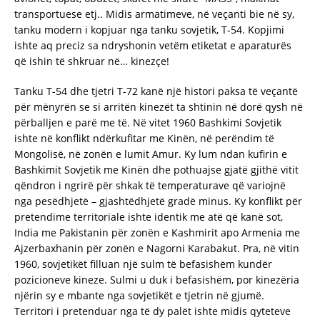
transportuese etj.. Midis armatimeve, në veçanti bie në sy,
tanku modern i kopjuar nga tanku sovjetik, T-54. Kopjimi
ishte aq preciz sa ndryshonin vetëm etiketat e aparaturës
që ishin të shkruar në… kinezçe!
Tanku T-54 dhe tjetri T-72 kanë një histori paksa të veçantë
për mënyrën se si arritën kinezët ta shtinin në dorë qysh në
përballjen e parë me të. Në vitet 1960 Bashkimi Sovjetik
ishte në konflikt ndërkufitar me Kinën, në perëndim të
Mongolisë, në zonën e lumit Amur. Ky lum ndan kufirin e
Bashkimit Sovjetik me Kinën dhe pothuajse gjatë gjithë vitit
qëndron i ngrirë për shkak të temperaturave që variojnë
nga pesëdhjetë – gjashtëdhjetë gradë minus. Ky konflikt për
pretendime territoriale ishte identik me atë që kanë sot,
India me Pakistanin për zonën e Kashmirit apo Armenia me
Ajzerbaxhanin për zonën e Nagorni Karabakut. Pra, në vitin
1960, sovjetikët filluan një sulm të befasishëm kundër
pozicioneve kineze. Sulmi u duk i befasishëm, por kinezëria
njërin sy e mbante nga sovjetikët e tjetrin në gjumë.
Territori i pretenduar nga të dy palët ishte midis qyteteve