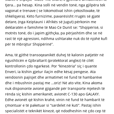
tjera… pa hesap. Kina solli në vendin tonë, nga gjilpëra tek
vagonat e trenave ( se lokomotivat ishin çekosllovake, të
shkëlqyera). Këto furnizime, pavarësisht rrugës së gjatë
detare, (nga Keiptauni i Afrikës së Jugut) përkonin me
deklaratën e famshme të Mao Ce Dunit se: “Shqipërisë, si
motrës tonë, do i japim gjithçka, pa përjashtim dhe se në
rast të një agresioni, ndihma ushtarake nuk do të njohë kufi
për të mbrojtur Shqipërinë”.
Ama, të gjithë transoqeanikët duhej të kalonin patjetër në
ngushticën e Gjibraltarit (protektorat anglez) të cilët
kontrollonin çdo ngarkesë. Por “kinezëria” siç i quante
Enveri, ia kishin gjetur ilaçin edhe kësaj pengese. Ata
vendosnin pajisjet dhe armatimet në fund të hambarëve
dhe i mbushnin pastaj me …oriz! Në ato vite, Kina akoma
nuk dispononte avionë gjigandë për transporte mjetesh të
rënda siç kishin amerikanët, avionët C-130 apo GALAXY.
Edhe avionët që kishin krahë, vinin në fund të hambarit të
çmontuar e të paketuar si “sardelet në kuti”. Pastaj ishin
specialistët e teknikët kinezë, që ndodheshin në çdo cep të