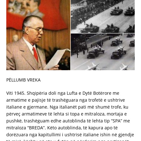
PËLLUMB VREKA
Viti 1945. Shqipëria doli nga Lufta e Dytë Botërore me
armatime e pajisje të trashëguara nga trofetë e ushtrive
italiane e gjermane. Nga italianët pati më shumë trofe, ku
përveç armatimeve të lehta si topa e mitraloza, mortaja e
pushkë, trashëguam edhe autoblinda të lehta tip “SPA” me
mitraloza “BREDA”. Këto autoblinda, të kapura apo të
dorëzuara nga kapitullimi i ushtrisë italiane ishin në gjendje