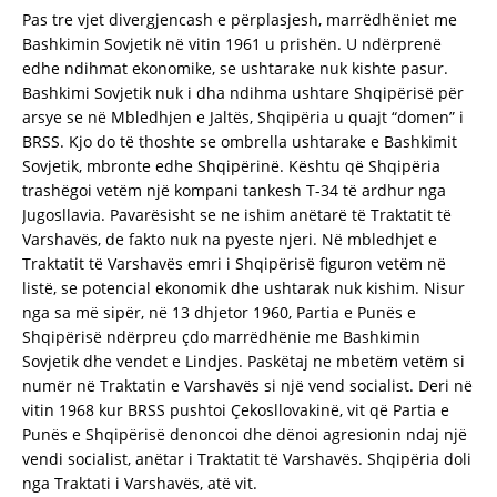
Pas tre vjet divergjencash e përplasjesh, marrëdhëniet me
Bashkimin Sovjetik në vitin 1961 u prishën. U ndërprenë
edhe ndihmat ekonomike, se ushtarake nuk kishte pasur.
Bashkimi Sovjetik nuk i dha ndihma ushtare Shqipërisë për
arsye se në Mbledhjen e Jaltës, Shqipëria u quajt “domen” i
BRSS. Kjo do të thoshte se ombrella ushtarake e Bashkimit
Sovjetik, mbronte edhe Shqipërinë. Kështu që Shqipëria
trashëgoi vetëm një kompani tankesh T-34 të ardhur nga
Jugosllavia. Pavarësisht se ne ishim anëtarë të Traktatit të
Varshavës, de fakto nuk na pyeste njeri. Në mbledhjet e
Traktatit të Varshavës emri i Shqipërisë figuron vetëm në
listë, se potencial ekonomik dhe ushtarak nuk kishim. Nisur
nga sa më sipër, në 13 dhjetor 1960, Partia e Punës e
Shqipërisë ndërpreu çdo marrëdhënie me Bashkimin
Sovjetik dhe vendet e Lindjes. Paskëtaj ne mbetëm vetëm si
numër në Traktatin e Varshavës si një vend socialist. Deri në
vitin 1968 kur BRSS pushtoi Çekosllovakinë, vit që Partia e
Punës e Shqipërisë denoncoi dhe dënoi agresionin ndaj një
vendi socialist, anëtar i Traktatit të Varshavës. Shqipëria doli
nga Traktati i Varshavës, atë vit.