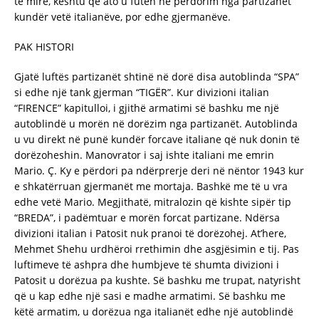
të mirë, kështu që ato u futën në përdorim nga partizanët
kundër vetë italianëve, por edhe gjermanëve.
PAK HISTORI
Gjatë luftës partizanët shtinë në dorë disa autoblinda “SPA”
si edhe një tank gjerman “TIGËR”. Kur divizioni italian
“FIRENCE” kapitulloi, i gjithë armatimi së bashku me një
autoblindë u morën në dorëzim nga partizanët. Autoblinda
u vu direkt në punë kundër forcave italiane që nuk donin të
dorëzoheshin. Manovrator i saj ishte italiani me emrin
Mario. Ç. Ky e përdori pa ndërprerje deri në nëntor 1943 kur
e shkatërruan gjermanët me mortaja. Bashkë me të u vra
edhe vetë Mario. Megjithatë, mitralozin që kishte sipër tip
“BREDA”, i padëmtuar e morën forcat partizane. Ndërsa
divizioni italian i Patosit nuk pranoi të dorëzohej. At’here,
Mehmet Shehu urdhëroi rrethimin dhe asgjësimin e tij. Pas
luftimeve të ashpra dhe humbjeve të shumta divizioni i
Patosit u dorëzua pa kushte. Së bashku me trupat, natyrisht
që u kap edhe një sasi e madhe armatimi. Së bashku me
këtë armatim, u dorëzua nga italianët edhe një autoblindë