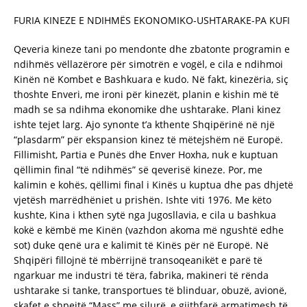
FURIA KINEZE E NDIHMËS EKONOMIKO-USHTARAKE-PA KUFI
Qeveria kineze tani po mendonte dhe zbatonte programin e
ndihmës vëllazërore për simotrën e vogël, e cila e ndihmoi
Kinën në Kombet e Bashkuara e kudo. Në fakt, kinezëria, siç
thoshte Enveri, me ironi për kinezët, planin e kishin më të
madh se sa ndihma ekonomike dhe ushtarake. Plani kinez
ishte tejet larg. Ajo synonte t’a kthente Shqipërinë në një
“plasdarm” për ekspansion kinez të mëtejshëm në Europë.
Fillimisht, Partia e Punës dhe Enver Hoxha, nuk e kuptuan
qëllimin final “të ndihmës” së qeverisë kineze. Por, me
kalimin e kohës, qëllimi final i Kinës u kuptua dhe pas dhjetë
vjetësh marrëdhëniet u prishën. Ishte viti 1976. Me këto
kushte, Kina i kthen sytë nga Jugosllavia, e cila u bashkua
kokë e këmbë me Kinën (vazhdon akoma më ngushtë edhe
sot) duke qenë ura e kalimit të Kinës për në Europë. Në
Shqipëri fillojnë të mbërrijnë transoqeanikët e parë të
ngarkuar me industri të tëra, fabrika, makineri të rënda
ushtarake si tanke, transportues të blinduar, obuzë, avionë,
skafet e shpejtë “Mass” me silurë, e gjithfarë armatimesh të