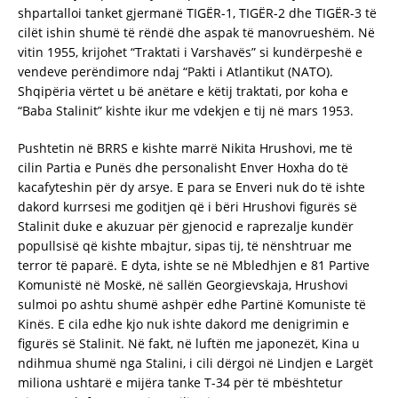
shpartalloi tanket gjermanë TIGËR-1, TIGËR-2 dhe TIGËR-3 të
cilët ishin shumë të rëndë dhe aspak të manovrueshëm. Në
vitin 1955, krijohet “Traktati i Varshavës” si kundërpeshë e
vendeve perëndimore ndaj “Pakti i Atlantikut (NATO).
Shqipëria vërtet u bë anëtare e këtij traktati, por koha e
“Baba Stalinit” kishte ikur me vdekjen e tij në mars 1953.
Pushtetin në BRRS e kishte marrë Nikita Hrushovi, me të
cilin Partia e Punës dhe personalisht Enver Hoxha do të
kacafyteshin për dy arsye. E para se Enveri nuk do të ishte
dakord kurrsesi me goditjen që i bëri Hrushovi figurës së
Stalinit duke e akuzuar për gjenocid e raprezalje kundër
popullsisë që kishte mbajtur, sipas tij, të nënshtruar me
terror të paparë. E dyta, ishte se në Mbledhjen e 81 Partive
Komunistë në Moskë, në sallën Georgievskaja, Hrushovi
sulmoi po ashtu shumë ashpër edhe Partinë Komuniste të
Kinës. E cila edhe kjo nuk ishte dakord me denigrimin e
figurës së Stalinit. Në fakt, në luftën me japonezët, Kina u
ndihmua shumë nga Stalini, i cili dërgoi në Lindjen e Largët
miliona ushtarë e mijëra tanke T-34 për të mbështetur