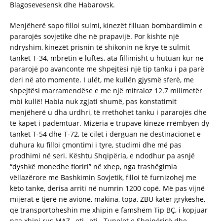
Blagosevesensk dhe Habarovsk.
Menjëherë sapo filloi sulmi, kinezët filluan bombardimin e
pararojës sovjetike dhe në prapavijë. Por kishte një
ndryshim, kinezët prisnin të shikonin në krye të sulmit
tanket T-34, mbretin e luftës, ata fillimisht u hutuan kur në
pararojë po avanconte me shpejtësi një tip tanku i pa parë
deri në ato momente. I ulët, me kullën gjysmë sferë, me
shpejtësi marramendëse e me një mitraloz 12.7 milimetër
mbi kullë! Habia nuk zgjati shumë, pas konstatimit
menjëherë u dha urdhri, të rrethohet tanku i pararojës dhe
të kapet i padëmtuar. Mizëria e trupave kineze rrëmbyen dy
tanket T-54 dhe T-72, të cilët i dërguan në destinacionet e
duhura ku filloi çmontimi i tyre, studimi dhe më pas
prodhimi në seri. Kështu Shqipëria, e ndodhur pa asnjë
“dyshkë monedhe floriri” në xhep, nga trashëgimia
vëllazërore me Bashkimin Sovjetik, filloi të furnizohej me
këto tanke, derisa arriti në numrin 1200 copë. Më pas vijnë
mijërat e tjerë në avionë, makina, topa, ZBU katër grykëshe,
që transportoheshin me xhipin e famshëm Tip BÇ, i kopjuar
nga xhipi rus MAZ…etj., etj.. Tunelet e Shqipërisë dhe