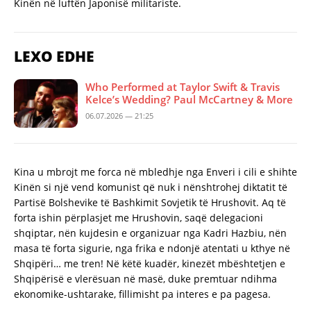
Kinën në luftën Japonisë militariste.
LEXO EDHE
Who Performed at Taylor Swift & Travis
Kelce’s Wedding? Paul McCartney & More
06.07.2026 — 21:25
Kina u mbrojt me forca në mbledhje nga Enveri i cili e shihte
Kinën si një vend komunist që nuk i nënshtrohej diktatit të
Partisë Bolshevike të Bashkimit Sovjetik të Hrushovit. Aq të
forta ishin përplasjet me Hrushovin, saqë delegacioni
shqiptar, nën kujdesin e organizuar nga Kadri Hazbiu, nën
masa të forta sigurie, nga frika e ndonjë atentati u kthye në
Shqipëri… me tren! Në këtë kuadër, kinezët mbështetjen e
Shqipërisë e vlerësuan në masë, duke premtuar ndihma
ekonomike-ushtarake, fillimisht pa interes e pa pagesa.