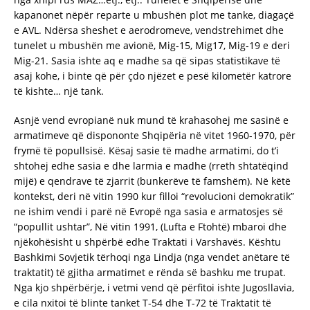
kapanonet nëpër reparte u mbushën plot me tanke, diagaçë
e AVL. Ndërsa sheshet e aerodromeve, vendstrehimet dhe
tunelet u mbushën me avionë, Mig-15, Mig17, Mig-19 e deri
Mig-21. Sasia ishte aq e madhe sa që sipas statistikave të
asaj kohe, i binte që për çdo njëzet e pesë kilometër katrore
të kishte… një tank.
Asnjë vend evropianë nuk mund të krahasohej me sasinë e
armatimeve që dispononte Shqipëria në vitet 1960-1970, për
frymë të popullsisë. Kësaj sasie të madhe armatimi, do t’i
shtohej edhe sasia e dhe larmia e madhe (rreth shtatëqind
mijë) e qendrave të zjarrit (bunkerëve të famshëm). Në këtë
kontekst, deri në vitin 1990 kur filloi “revolucioni demokratik”
ne ishim vendi i parë në Evropë nga sasia e armatosjes së
“popullit ushtar”, Në vitin 1991, (Lufta e Ftohtë) mbaroi dhe
njëkohësisht u shpërbë edhe Traktati i Varshavës. Kështu
Bashkimi Sovjetik tërhoqi nga Lindja (nga vendet anëtare të
traktatit) të gjitha armatimet e rënda së bashku me trupat.
Nga kjo shpërbërje, i vetmi vend që përfitoi ishte Jugosllavia,
e cila nxitoi të blinte tanket T-54 dhe T-72 të Traktatit të