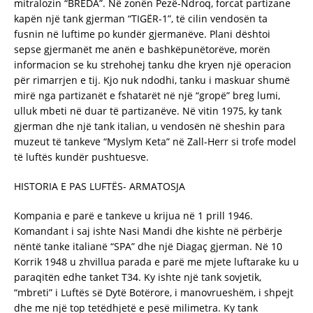
mitralozin “BREDA”. Në zonën Pezë-Ndroq, forcat partizane
kapën një tank gjerman “TIGËR-1”, të cilin vendosën ta
fusnin në luftime po kundër gjermanëve. Plani dështoi
sepse gjermanët me anën e bashkëpunëtorëve, morën
informacion se ku strehohej tanku dhe kryen një operacion
për rimarrjen e tij. Kjo nuk ndodhi, tanku i maskuar shumë
mirë nga partizanët e fshatarët në një “gropë” breg lumi,
ulluk mbeti në duar të partizanëve. Në vitin 1975, ky tank
gjerman dhe një tank italian, u vendosën në sheshin para
muzeut të tankeve “Myslym Keta” në Zall-Herr si trofe model
të luftës kundër pushtuesve.
HISTORIA E PAS LUFTËS- ARMATOSJA
Kompania e parë e tankeve u krijua në 1 prill 1946.
Komandant i saj ishte Nasi Mandi dhe kishte në përbërje
nëntë tanke italianë “SPA” dhe një Diagaç gjerman. Në 10
Korrik 1948 u zhvillua parada e parë me mjete luftarake ku u
paraqitën edhe tanket T34. Ky ishte një tank sovjetik,
“mbreti” i Luftës së Dytë Botërore, i manovrueshëm, i shpejt
dhe me një top tetëdhjetë e pesë milimetra. Ky tank