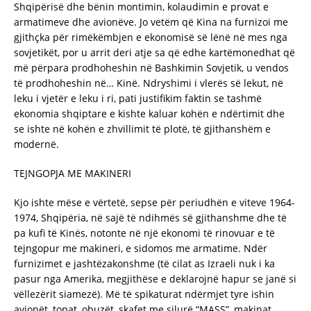
Shqipërisë dhe bënin montimin, kolaudimin e provat e
armatimeve dhe avionëve. Jo vetëm që Kina na furnizoi me
gjithçka për rimëkëmbjen e ekonomisë së lënë në mes nga
sovjetikët, por u arrit deri atje sa që edhe kartëmonedhat që
më përpara prodhoheshin në Bashkimin Sovjetik, u vendos
të prodhoheshin në… Kinë. Ndryshimi i vlerës së lekut, në
leku i vjetër e leku i ri, pati justifikim faktin se tashmë
ekonomia shqiptare e kishte kaluar kohën e ndërtimit dhe
se ishte në kohën e zhvillimit të plotë, të gjithanshëm e
modernë.
TEJNGOPJA ME MAKINERI
Kjo ishte mëse e vërtetë, sepse për periudhën e viteve 1964-
1974, Shqipëria, në sajë të ndihmës së gjithanshme dhe të
pa kufi të Kinës, notonte në një ekonomi të rinovuar e të
tejngopur me makineri, e sidomos me armatime. Ndër
furnizimet e jashtëzakonshme (të cilat as Izraeli nuk i ka
pasur nga Amerika, megjithëse e deklarojnë hapur se janë si
vëllezërit siamezë). Më të spikaturat ndërmjet tyre ishin
avionët, topat, obuzët, skafet me silurë “MASS”, makinat