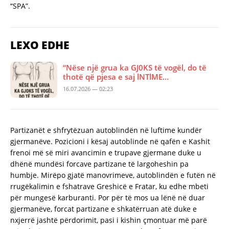
“SPA”.
LEXO EDHE
“Nëse një grua ka GJ0KS të vogël, do të
thotë që pjesa e saj lNTlME…
16.07.2026 — 02:23
Partizanët e shfrytëzuan autoblindën në luftime kundër
gjermanëve. Pozicioni i kësaj autoblinde në qafën e Kashit
frenoi më së miri avancimin e trupave gjermane duke u
dhënë mundësi forcave partizane të largoheshin pa
humbje. Mirëpo gjatë manovrimeve, autoblindën e futën në
rrugëkalimin e fshatrave Greshicë e Fratar, ku edhe mbeti
për mungesë karburanti. Por për të mos ua lënë në duar
gjermanëve, forcat partizane e shkatërruan atë duke e
nxjerrë jashtë përdorimit, pasi i kishin çmontuar më parë