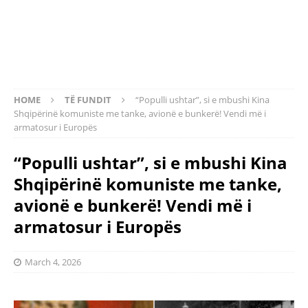
HOME
TË FUNDIT
“Populli ushtar”, si e mbushi Kina
Shqipërinë komuniste me tanke, avionë e bunkerë! Vendi më i
armatosur i Europës
“Populli ushtar”, si e mbushi Kina
Shqipërinë komuniste me tanke,
avionë e bunkerë! Vendi më i
armatosur i Europës
March 4, 2026