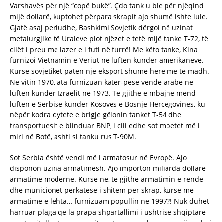
Varshavës për një “copë bukë”. Çdo tank u ble për njëqind
mijë dollarë, kuptohet përpara skrapit ajo shumë ishte lule.
Gjatë asaj periudhe, Bashkimi Sovjetik dërgoi në uzinat
metalurgjike të Uraleve plot njëzet e tetë mijë tanke T-72, të
cilët i preu me lazer e i futi në furrë! Me këto tanke, Kina
furnizoi Vietnamin e Veriut në luftën kundër amerikanëve.
Kurse sovjetikët patën një eksport shumë herë më të madh.
Në vitin 1970, ata furnizuan katër-pesë vende arabe në
luftën kundër Izraelit në 1973. Të gjithë e mbajnë mend
luftën e Serbisë kundër Kosovës e Bosnjë Hercegovinës, ku
nëpër kodra qytete e brigje gëlonin tanket T-54 dhe
transportuesit e blinduar BNP, i cili edhe sot mbetet më i
miri në Botë, ashti si tanku rus T-90M.
Sot Serbia është vendi më i armatosur në Evropë. Ajo
disponon uzina armatimesh. Ajo importon miliarda dollarë
armatime moderne. Kurse ne, të gjithë armatimin e rëndë
dhe municionet përkatëse i shitëm për skrap, kurse me
armatime e lehta… furnizuam popullin në 1997?! Nuk duhet
harruar plaga që la prapa shpartallimi i ushtrisë shqiptare