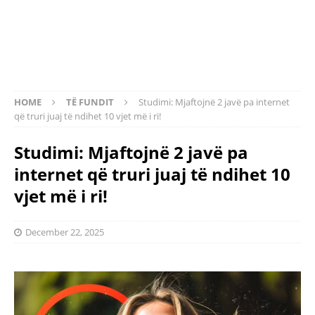
HOME
TË FUNDIT
Studimi: Mjaftojnë 2 javë pa internet
që truri juaj të ndihet 10 vjet më i ri!
Studimi: Mjaftojnë 2 javë pa
internet që truri juaj të ndihet 10
vjet më i ri!
December 22, 2025