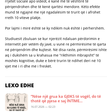
rrjetet sociale apo videot, e kanë më të vështirë të
përqendrohen dhe të kenë qartësi mendore. Këto efekte
mund të ngjajnë me një ngadalësim të trurit që i afrohet
rreth 10 viteve plakje.
Por lajmi i mirë është se ky ndikim nuk është i përhershëm.
Studiuesit zbuluan se kur njerëzit ndaluan përdorimin e
internetit për vetëm dy javë, u vunë re përmirësime të qarta
në përqendrim dhe kujtesë. Në disa raste, përmirësimi ishte
aq i dukshëm sa u krahasua me “rikthimin mbrapsht” të
moshës kognitive, duke e bërë trurin të ndihet deri në 10
vjet më i ri dhe më i freskët.
LEXO EDHE
“Nëse një grua ka GJ0KS të vogël, do të
thotë që pjesa e saj lNTlME…
16.07.2026 — 02:23