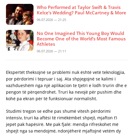
Who Performed at Taylor Swift & Travis
Kelce’s Wedding? Paul McCartney & More
06.07.2026 — 21:25
No One Imagined This Young Boy Would
Become One of the World’s Most Famous
Athletes
06.07.2026 — 21:11
Ekspertët theksojnë se problemi nuk është vetë teknologjia,
por përdorimi i tepruar i saj. Ata shpjegojnë se kalimi i
vazhdueshëm nga një aplikacion te tjetri e lodh trurin dhe e
pengon të përqendrohet. Truri ka nevojë për pushim dhe
kohë pa ekran për të funksionuar normalisht.
Studimi tregon se edhe pas shumë vitesh përdorimi
intensiv, truri ka aftësi të rimëkëmbet shpejt, mjafton t’i
jepet pak hapësirë. Me pak fjalë: mendja rifreskohet më
shpejt nga sa mendojmë, ndonjëherë mjaftojnë vetëm dy