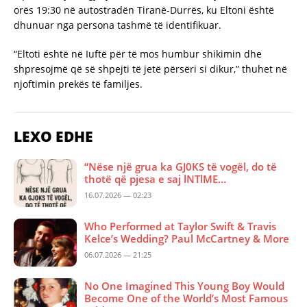
orës 19:30 në autostradën Tiranë-Durrës, ku Eltoni është
dhunuar nga persona tashmë të identifikuar.
“Eltoti është në Iuftë për të mos humbur shikimin dhe
shpresojmë që së shpejti të jetë përsëri si dikur,” thuhet në
njoftimin prekës të familjes.
LEXO EDHE
“Nëse një grua ka GJ0KS të vogël, do të
thotë që pjesa e saj lNTlME…
16.07.2026 — 02:23
Who Performed at Taylor Swift & Travis
Kelce’s Wedding? Paul McCartney & More
06.07.2026 — 21:25
No One Imagined This Young Boy Would
Become One of the World’s Most Famous