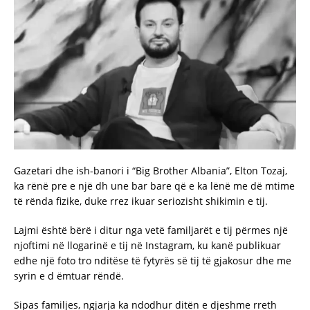
Gazetari dhe ish-banori i “Big Brother Albania”, Elton Tozaj,
ka rënë pre e një dh une bar bare që e ka lënë me dë mtime
të rënda fizike, duke rrez ikuar seriozisht shikimin e tij.
Lajmi është bërë i ditur nga vetë familjarët e tij përmes një
njoftimi në llogarinë e tij në Instagram, ku kanë publikuar
edhe një foto tro nditëse të fytyrës së tij të gjakosur dhe me
syrin e d ëmtuar rëndë.
Sipas familjes, ngjarja ka ndodhur ditën e djeshme rreth