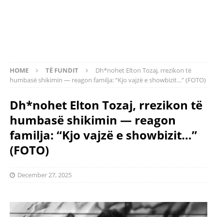
HOME
TË FUNDIT
Dh*nohet Elton Tozaj, rrezikon të
humbasë shikimin — reagon familja: “Kjo vajzë e showbizit…” (FOTO)
Dh*nohet Elton Tozaj, rrezikon të
humbasë shikimin — reagon
familja: “Kjo vajzë e showbizit…”
(FOTO)
December 27, 2025