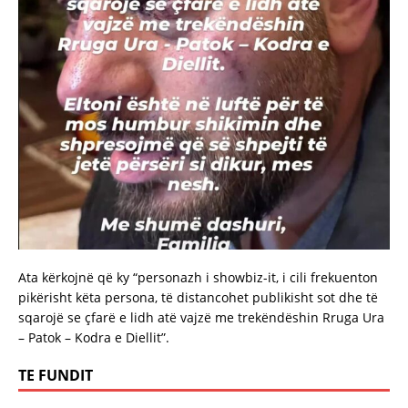
Ata kërkojnë që ky “personazh i showbiz-it, i cili frekuenton
pikërisht këta persona, të distancohet publikisht sot dhe të
sqarojë se çfarë e lidh atë vajzë me trekëndëshin Rruga Ura
– Patok – Kodra e Diellit”.
TE FUNDIT