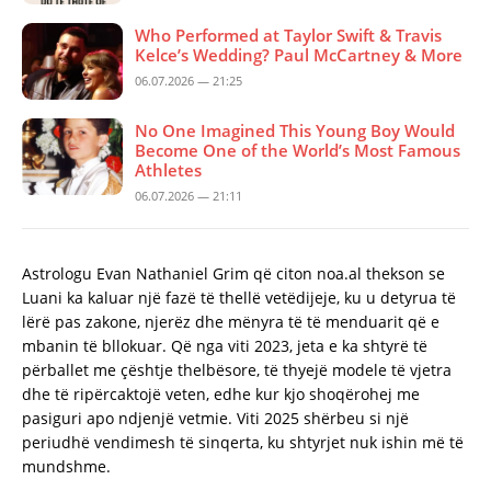
Who Performed at Taylor Swift & Travis
Kelce’s Wedding? Paul McCartney & More
06.07.2026 — 21:25
No One Imagined This Young Boy Would
Become One of the World’s Most Famous
Athletes
06.07.2026 — 21:11
Astrologu Evan Nathaniel Grim që citon noa.al thekson se
Luani ka kaluar një fazë të thellë vetëdijeje, ku u detyrua të
lërë pas zakone, njerëz dhe mënyra të të menduarit që e
mbanin të bllokuar. Që nga viti 2023, jeta e ka shtyrë të
përballet me çështje thelbësore, të thyejë modele të vjetra
dhe të ripërcaktojë veten, edhe kur kjo shoqërohej me
pasiguri apo ndjenjë vetmie. Viti 2025 shërbeu si një
periudhë vendimesh të sinqerta, ku shtyrjet nuk ishin më të
mundshme.