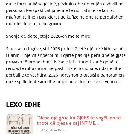
duke forcuar kënaqësinë, gëzimin dhe ndjenjën e zhvillimit
personal. Perspektivat janë më të ndritshme se kurrë,
mjafton të lihen pas gjërat që kufizojnë dhe të përqafohen
mundësitë e reja me guxim.
Shenja që do të jetojë 2026-ën më të mirë
Sipas astrologëve, viti 2026 pritet të jetë një pikë kthese për
Luanin – një vit shpërblimi i qartë pas një periudhe të gjatë
provash të brendshme. Nëse vitet e fundit kanë qenë të
rënda, të mbushura me pastrime emocionale, ndarje dhe
përballje të vështira, 2026 ndryshon plotësisht panoramën,
duke sjellë lehtësim dhe ndjesinë e drejtësisë së vonuar.
LEXO EDHE
“Nëse një grua ka GJ0KS të vogël, do të
thotë që pjesa e saj lNTlME…
16.07.2026 — 02:23