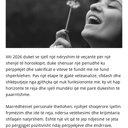
Viti 2026 duket se sjell një ndryshim të veçantë për një
shenjë të horoskopit, duke shënuar një periudhë ku
përpjekjet dhe sakrificat e viteve të fundit më në fund
shpërblehen. Pas një etape të gjatë vetëanalize, sfidash dhe
shkëputjeje nga gjithçka që nuk funksiononte më, ky vit hap
horizonte të reja dhe sjell mundësi që më parë dukeshin të
paarritshme.
Marrëdhëniet personale thellohen, njohjet shoqërore sjellin
frymëzim dhe ide të reja, ndërsa vetëbesimi dhe krijimtaria
shfaqen natyrshëm. Është një vit që të jep ndjesinë se jeta
po përgjigjet pozitivisht ndaj përpjekjeve dhe ëndrrave,