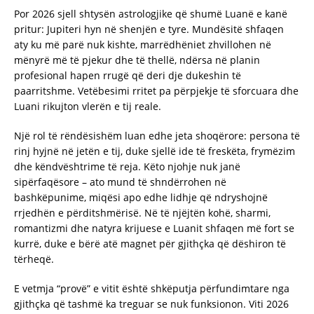
Por 2026 sjell shtysën astrologjike që shumë Luanë e kanë
pritur: Jupiteri hyn në shenjën e tyre. Mundësitë shfaqen
aty ku më parë nuk kishte, marrëdhëniet zhvillohen në
mënyrë më të pjekur dhe të thellë, ndërsa në planin
profesional hapen rrugë që deri dje dukeshin të
paarritshme. Vetëbesimi rritet pa përpjekje të sforcuara dhe
Luani rikujton vlerën e tij reale.
Një rol të rëndësishëm luan edhe jeta shoqërore: persona të
rinj hyjnë në jetën e tij, duke sjellë ide të freskëta, frymëzim
dhe këndvështrime të reja. Këto njohje nuk janë
sipërfaqësore – ato mund të shndërrohen në
bashkëpunime, miqësi apo edhe lidhje që ndryshojnë
rrjedhën e përditshmërisë. Në të njëjtën kohë, sharmi,
romantizmi dhe natyra krijuese e Luanit shfaqen më fort se
kurrë, duke e bërë atë magnet për gjithçka që dëshiron të
tërheqë.
E vetmja “provë” e vitit është shkëputja përfundimtare nga
gjithçka që tashmë ka treguar se nuk funksionon. Viti 2026