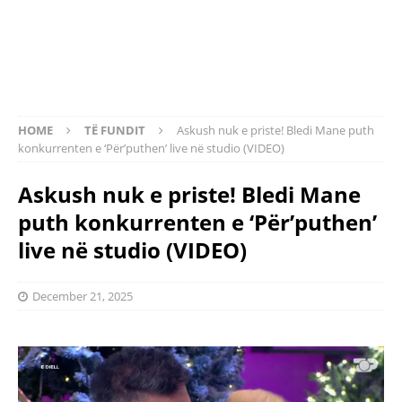
HOME
TË FUNDIT
Askush nuk e priste! Bledi Mane puth
konkurrenten e ‘Për’puthen’ live në studio (VIDEO)
Askush nuk e priste! Bledi Mane
puth konkurrenten e ‘Për’puthen’
live në studio (VIDEO)
December 21, 2025