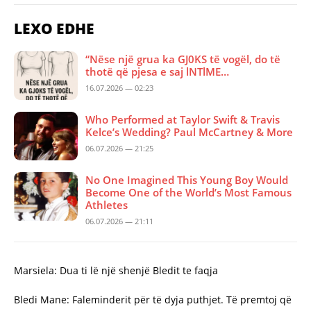
LEXO EDHE
“Nëse një grua ka GJ0KS të vogël, do të
thotë që pjesa e saj lNTlME…
16.07.2026 — 02:23
Who Performed at Taylor Swift & Travis
Kelce’s Wedding? Paul McCartney & More
06.07.2026 — 21:25
No One Imagined This Young Boy Would
Become One of the World’s Most Famous
Athletes
06.07.2026 — 21:11
Marsiela: Dua ti lë një shenjë Bledit te faqja
Bledi Mane: Faleminderit për të dyja puthjet. Të premtoj që