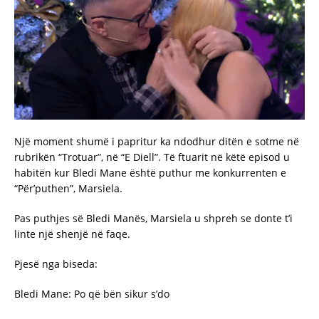
Një moment shumë i papritur ka ndodhur ditën e sotme në
rubrikën “Trotuar”, në “E Diell”. Të ftuarit në këtë episod u
habitën kur Bledi Mane është puthur me konkurrenten e
“Për’puthen”, Marsiela.
Pas puthjes së Bledi Manës, Marsiela u shpreh se donte t’i
linte një shenjë në faqe.
Pjesë nga biseda:
Bledi Mane: Po që bën sikur s’do