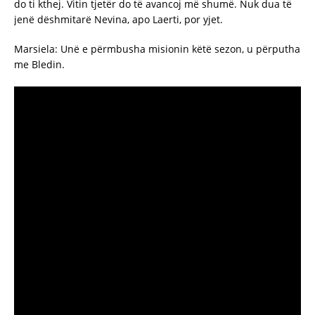
do ti kthej. Vitin tjetër do të avancoj më shumë. Nuk dua të
jenë dëshmitarë Nevina, apo Laerti, por yjet.
Marsiela: Unë e përmbusha misionin këtë sezon, u përputha
me Bledin.